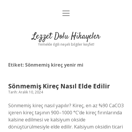
menüyü
Anasayfa
aç
Gizlilik Politikası
Lezzet Dolu Hikayeler
Yasal Uyarı
Yemekle ilgili neşeli bilgiler keşfet!
Hakkımızda
Etiket:
Sönmemiş kireç yenir mi
Sönmemiş Kireç Nasıl Elde Edilir
Tarih: Aralık 10, 2024
Sönmemiş kireç nasıl yapılır? Kireç, en az %90 CaCO3
içeren kireç taşının 900–1000 °C’de kireç fırınlarında
kalsine edilmesi ve kalsiyum okside
dönüştürülmesiyle elde edilir. Kalsiyum oksidin ticari