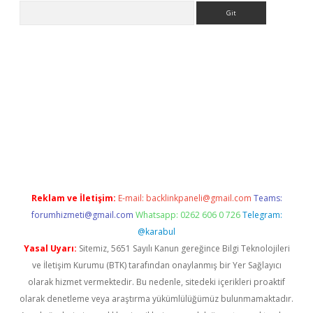
Arama
 giriş
Reklam ve İletişim:
E-mail:
backlinkpaneli@gmail.com
Teams:
forumhizmeti@gmail.com
Whatsapp: 0262 606 0 726
Telegram:
@karabul
Yasal Uyarı:
Sitemiz, 5651 Sayılı Kanun gereğince Bilgi Teknolojileri
ve İletişim Kurumu (BTK) tarafından onaylanmış bir Yer Sağlayıcı
olarak hizmet vermektedir. Bu nedenle, sitedeki içerikleri proaktif
olarak denetleme veya araştırma yükümlülüğümüz bulunmamaktadır.