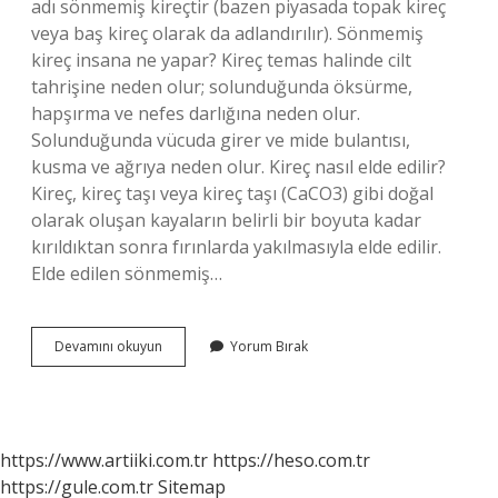
adı sönmemiş kireçtir (bazen piyasada topak kireç
veya baş kireç olarak da adlandırılır). Sönmemiş
kireç insana ne yapar? Kireç temas halinde cilt
tahrişine neden olur; solunduğunda öksürme,
hapşırma ve nefes darlığına neden olur.
Solunduğunda vücuda girer ve mide bulantısı,
kusma ve ağrıya neden olur. Kireç nasıl elde edilir?
Kireç, kireç taşı veya kireç taşı (CaCO3) gibi doğal
olarak oluşan kayaların belirli bir boyuta kadar
kırıldıktan sonra fırınlarda yakılmasıyla elde edilir.
Elde edilen sönmemiş…
Sönmemiş
Devamını okuyun
Yorum Bırak
Kireç
Nasıl
Elde
Edilir
https://www.artiiki.com.tr
https://heso.com.tr
https://gule.com.tr
Sitemap