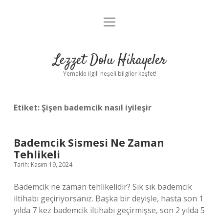
menüyü
Anasayfa
aç
Gizlilik Politikası
Lezzet Dolu Hikayeler
Yasal Uyarı
Yemekle ilgili neşeli bilgiler keşfet!
Hakkımızda
Etiket:
Şişen bademcik nasıl iyileşir
Bademcik Sismesi Ne Zaman
Tehlikeli
Tarih: Kasım 19, 2024
Bademcik ne zaman tehlikelidir? Sık sık bademcik
iltihabı geçiriyorsanız. Başka bir deyişle, hasta son 1
yılda 7 kez bademcik iltihabı geçirmişse, son 2 yılda 5