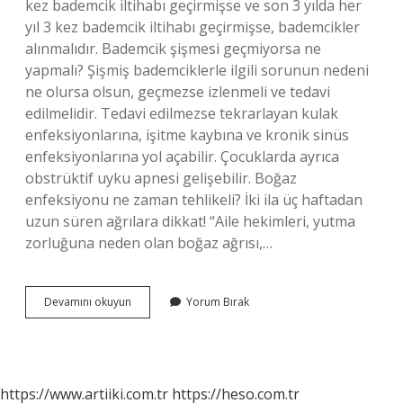
kez bademcik iltihabı geçirmişse ve son 3 yılda her
yıl 3 kez bademcik iltihabı geçirmişse, bademcikler
alınmalıdır. Bademcik şişmesi geçmiyorsa ne
yapmalı? Şişmiş bademciklerle ilgili sorunun nedeni
ne olursa olsun, geçmezse izlenmeli ve tedavi
edilmelidir. Tedavi edilmezse tekrarlayan kulak
enfeksiyonlarına, işitme kaybına ve kronik sinüs
enfeksiyonlarına yol açabilir. Çocuklarda ayrıca
obstrüktif uyku apnesi gelişebilir. Boğaz
enfeksiyonu ne zaman tehlikeli? İki ila üç haftadan
uzun süren ağrılara dikkat! “Aile hekimleri, yutma
zorluğuna neden olan boğaz ağrısı,…
Bademcik
Devamını okuyun
Yorum Bırak
Sismesi
Ne
Zaman
Tehlikeli
https://www.artiiki.com.tr
https://heso.com.tr