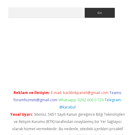
Arama
iriş
Reklam ve İletişim:
E-mail:
backlinkpaneli@gmail.com
Teams:
forumhizmeti@gmail.com
Whatsapp: 0262 606 0 726
Telegram:
@karabul
Yasal Uyarı:
Sitemiz, 5651 Sayılı Kanun gereğince Bilgi Teknolojileri
ve İletişim Kurumu (BTK) tarafından onaylanmış bir Yer Sağlayıcı
olarak hizmet vermektedir. Bu nedenle, sitedeki içerikleri proaktif