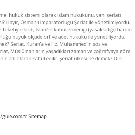
temel hukuk sistemi olarak İslam hukukunu, yani şeriatı
 mi? Hayır, Osmanlı İmparatorluğu Şeriat ile yönetilmiyordu.
r tüketiyorlardı; İslam’ın kabul etmediği (yasakladığı) harem
rluğu büyük ölçüde örf ve adet hukuku ile yönetiliyordu.
mek? Şeriat, Kuran’a ve Hz. Muhammed’in söz ve
Şeriat, Müslümanların yaşadıkları zaman ve coğrafyaya göre
in adı olarak kabul edilir. Şeriat ülkesi ne demek? Dini
//gule.com.tr
Sitemap