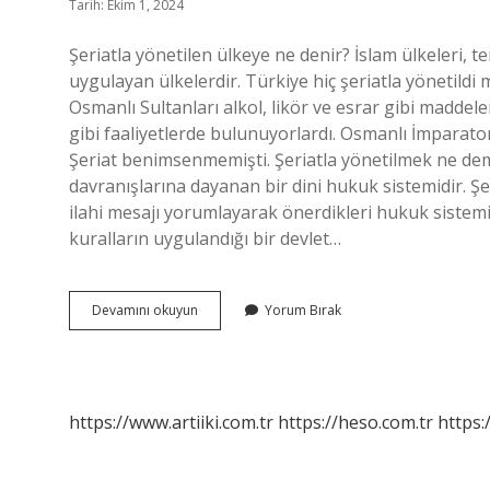
Tarih: Ekim 1, 2024
Şeriatla yönetilen ülkeye ne denir? İslam ülkeleri, 
uygulayan ülkelerdir. Türkiye hiç şeriatla yönetildi
Osmanlı Sultanları alkol, likör ve esrar gibi maddele
gibi faaliyetlerde bulunuyorlardı. Osmanlı İmparato
Şeriat benimsenmemişti. Şeriatla yönetilmek ne de
davranışlarına dayanan bir dini hukuk sistemidir. 
ilahi mesajı yorumlayarak önerdikleri hukuk sistemin
kuralların uygulandığı bir devlet…
Şeriatla
Devamını okuyun
Yorum Bırak
Yönetilmeyen
Ülkeye
Ne
Denir
https://www.artiiki.com.tr
https://heso.com.tr
https: