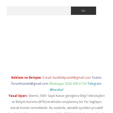
Arama
iriş
Reklam ve İletişim:
E-mail:
backlinkpaneli@gmail.com
Teams:
forumhizmeti@gmail.com
Whatsapp: 0262 606 0 726
Telegram:
@karabul
Yasal Uyarı:
Sitemiz, 5651 Sayılı Kanun gereğince Bilgi Teknolojileri
ve İletişim Kurumu (BTK) tarafından onaylanmış bir Yer Sağlayıcı
olarak hizmet vermektedir. Bu nedenle, sitedeki içerikleri proaktif