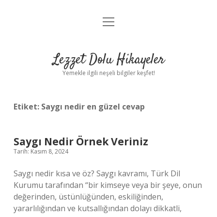
menüyü
Anasayfa
aç
Gizlilik Politikası
Lezzet Dolu Hikayeler
Yasal Uyarı
Yemekle ilgili neşeli bilgiler keşfet!
Hakkımızda
Etiket:
Saygı nedir en güzel cevap
Saygı Nedir Örnek Veriniz
Tarih: Kasım 8, 2024
Saygı nedir kısa ve öz? Saygı kavramı, Türk Dil
Kurumu tarafından “bir kimseye veya bir şeye, onun
değerinden, üstünlüğünden, eskiliğinden,
yararlılığından ve kutsallığından dolayı dikkatli,