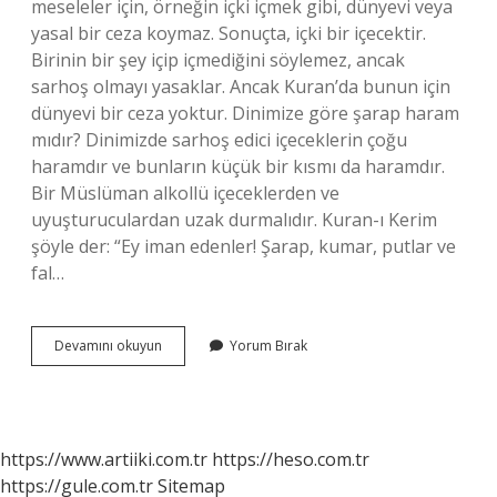
meseleler için, örneğin içki içmek gibi, dünyevi veya
yasal bir ceza koymaz. Sonuçta, içki bir içecektir.
Birinin bir şey içip içmediğini söylemez, ancak
sarhoş olmayı yasaklar. Ancak Kuran’da bunun için
dünyevi bir ceza yoktur. Dinimize göre şarap haram
mıdır? Dinimizde sarhoş edici içeceklerin çoğu
haramdır ve bunların küçük bir kısmı da haramdır.
Bir Müslüman alkollü içeceklerden ve
uyuşturuculardan uzak durmalıdır. Kuran-ı Kerim
şöyle der: “Ey iman edenler! Şarap, kumar, putlar ve
fal…
1
Devamını okuyun
Yorum Bırak
Bardak
Şarap
Haram
Mı
https://www.artiiki.com.tr
https://heso.com.tr
https://gule.com.tr
Sitemap