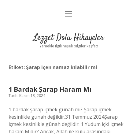
menüyü
Anasayfa
aç
Gizlilik Politikası
Lezzet Dolu Hikayeler
Yasal Uyarı
Yemekle ilgili neşeli bilgiler keşfet!
Hakkımızda
Etiket:
Şarap içen namaz kılabilir mi
1 Bardak Şarap Haram Mı
Tarih: Kasım 13, 2024
1 bardak şarap içmek günah mı? Şarap içmek
kesinlikle günah değildir.31 Temmuz 2024Şarap
içmek kesinlikle günah değildir. 1 Yudum içki içmek
haram Midir? Ancak, Allah ile kulu arasındaki