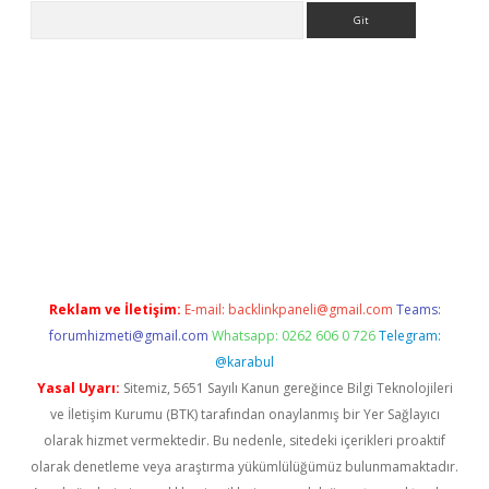
Arama
riş
Reklam ve İletişim:
E-mail:
backlinkpaneli@gmail.com
Teams:
forumhizmeti@gmail.com
Whatsapp: 0262 606 0 726
Telegram:
@karabul
Yasal Uyarı:
Sitemiz, 5651 Sayılı Kanun gereğince Bilgi Teknolojileri
ve İletişim Kurumu (BTK) tarafından onaylanmış bir Yer Sağlayıcı
olarak hizmet vermektedir. Bu nedenle, sitedeki içerikleri proaktif
olarak denetleme veya araştırma yükümlülüğümüz bulunmamaktadır.