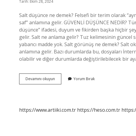
Tarih: Ekim 28, 2024
Salt düşünce ne demek? Felsefi bir terim olarak “a
saf” anlamına gelir. GÜVENLİ DÜŞÜNCE NEDİR? Türk
düşünce” ifadesi, duyum ve fikirden başka hiçbir ş
gelir. Salt ne anlama gelir? Tuz kelimesinin güncel s
yabancı madde yok. Salt görünüş ne demek? Salt oku
anlamına gelir. Bazı durumlarda bu, dosyaları İntern
olabilir ve diğer durumlarda değiştirilebilecek bir a
Salt
Devamını okuyun
Yorum Bırak
Güç
Ne
Demek
https://www.artiiki.com.tr
https://heso.com.tr
https: