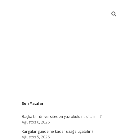
Sidebar
Son Yazılar
ilbet giriş
Başka bir üniversiteden yaz okulu nasıl alınır ?
Ağustos 6, 2026
Kargalar günde ne kadar uzağa uçabilir ?
Ağustos 5, 2026