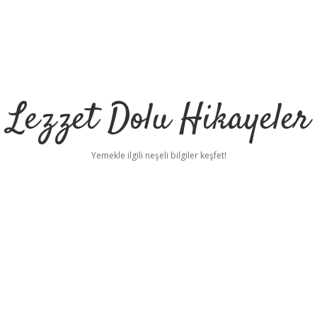
Lezzet Dolu Hikayeler
Yemekle ilgili neşeli bilgiler keşfet!