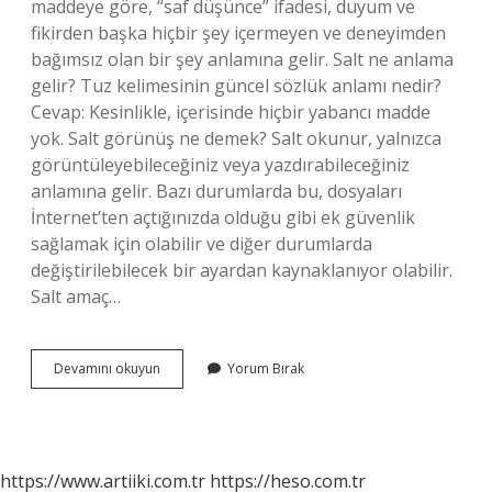
maddeye göre, “saf düşünce” ifadesi, duyum ve
fikirden başka hiçbir şey içermeyen ve deneyimden
bağımsız olan bir şey anlamına gelir. Salt ne anlama
gelir? Tuz kelimesinin güncel sözlük anlamı nedir?
Cevap: Kesinlikle, içerisinde hiçbir yabancı madde
yok. Salt görünüş ne demek? Salt okunur, yalnızca
görüntüleyebileceğiniz veya yazdırabileceğiniz
anlamına gelir. Bazı durumlarda bu, dosyaları
İnternet’ten açtığınızda olduğu gibi ek güvenlik
sağlamak için olabilir ve diğer durumlarda
değiştirilebilecek bir ayardan kaynaklanıyor olabilir.
Salt amaç…
Salt
Devamını okuyun
Yorum Bırak
Güç
Ne
Demek
https://www.artiiki.com.tr
https://heso.com.tr