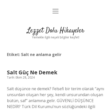
menüyü
Anasayfa
aç
Gizlilik Politikası
Lezzet Dolu Hikayeler
Yasal Uyarı
Yemekle ilgili neşeli bilgiler keşfet!
Hakkımızda
Etiket:
Salt ne anlama gelir
Salt Güç Ne Demek
Tarih: Ekim 28, 2024
Salt düşünce ne demek? Felsefi bir terim olarak “aynı
unsurdan oluşan her şey, kendi unsurundan oluşan
bütün, saf” anlamına gelir. GÜVENLİ DÜŞÜNCE
NEDİR? Türk Dil Kurumu’nun sözlüğündeki ilgili