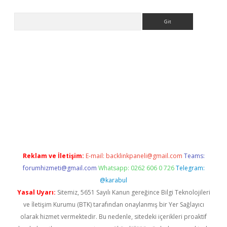
Arama
giriş
Reklam ve İletişim:
E-mail:
backlinkpaneli@gmail.com
Teams:
forumhizmeti@gmail.com
Whatsapp: 0262 606 0 726
Telegram:
@karabul
Yasal Uyarı:
Sitemiz, 5651 Sayılı Kanun gereğince Bilgi Teknolojileri
ve İletişim Kurumu (BTK) tarafından onaylanmış bir Yer Sağlayıcı
olarak hizmet vermektedir. Bu nedenle, sitedeki içerikleri proaktif