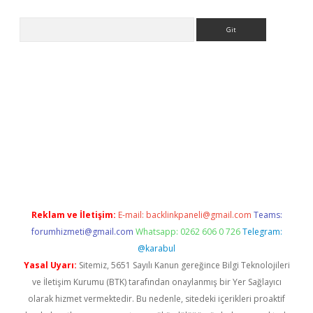
Arama
iriş
Reklam ve İletişim:
E-mail:
backlinkpaneli@gmail.com
Teams:
forumhizmeti@gmail.com
Whatsapp: 0262 606 0 726
Telegram:
@karabul
Yasal Uyarı:
Sitemiz, 5651 Sayılı Kanun gereğince Bilgi Teknolojileri
ve İletişim Kurumu (BTK) tarafından onaylanmış bir Yer Sağlayıcı
olarak hizmet vermektedir. Bu nedenle, sitedeki içerikleri proaktif