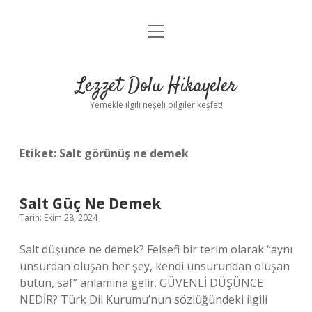
menüyü
Anasayfa
aç
Gizlilik Politikası
Lezzet Dolu Hikayeler
Yasal Uyarı
Yemekle ilgili neşeli bilgiler keşfet!
Hakkımızda
Etiket:
Salt görünüş ne demek
Salt Güç Ne Demek
Tarih: Ekim 28, 2024
Salt düşünce ne demek? Felsefi bir terim olarak “aynı
unsurdan oluşan her şey, kendi unsurundan oluşan
bütün, saf” anlamına gelir. GÜVENLİ DÜŞÜNCE
NEDİR? Türk Dil Kurumu’nun sözlüğündeki ilgili