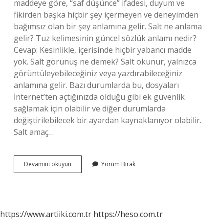
maddeye göre, “saf düşünce” ifadesi, duyum ve
fikirden başka hiçbir şey içermeyen ve deneyimden
bağımsız olan bir şey anlamına gelir. Salt ne anlama
gelir? Tuz kelimesinin güncel sözlük anlamı nedir?
Cevap: Kesinlikle, içerisinde hiçbir yabancı madde
yok. Salt görünüş ne demek? Salt okunur, yalnızca
görüntüleyebileceğiniz veya yazdırabileceğiniz
anlamına gelir. Bazı durumlarda bu, dosyaları
İnternet’ten açtığınızda olduğu gibi ek güvenlik
sağlamak için olabilir ve diğer durumlarda
değiştirilebilecek bir ayardan kaynaklanıyor olabilir.
Salt amaç…
Salt
Devamını okuyun
Yorum Bırak
Güç
Ne
Demek
https://www.artiiki.com.tr
https://heso.com.tr