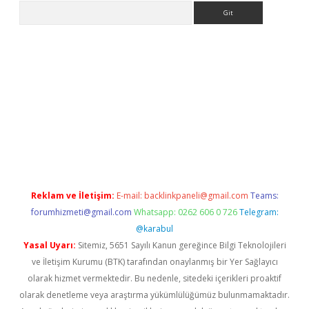
Arama
iriş
Reklam ve İletişim:
E-mail:
backlinkpaneli@gmail.com
Teams:
forumhizmeti@gmail.com
Whatsapp: 0262 606 0 726
Telegram:
@karabul
Yasal Uyarı:
Sitemiz, 5651 Sayılı Kanun gereğince Bilgi Teknolojileri
ve İletişim Kurumu (BTK) tarafından onaylanmış bir Yer Sağlayıcı
olarak hizmet vermektedir. Bu nedenle, sitedeki içerikleri proaktif
olarak denetleme veya araştırma yükümlülüğümüz bulunmamaktadır.