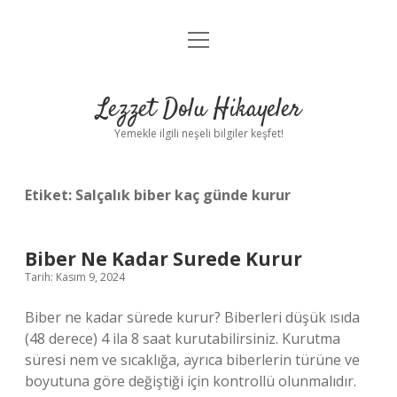
menüyü
Anasayfa
aç
Gizlilik Politikası
Lezzet Dolu Hikayeler
Yasal Uyarı
Yemekle ilgili neşeli bilgiler keşfet!
Hakkımızda
Etiket:
Salçalık biber kaç günde kurur
Biber Ne Kadar Surede Kurur
Tarih: Kasım 9, 2024
Biber ne kadar sürede kurur? Biberleri düşük ısıda
(48 derece) 4 ila 8 saat kurutabilirsiniz. Kurutma
süresi nem ve sıcaklığa, ayrıca biberlerin türüne ve
boyutuna göre değiştiği için kontrollü olunmalıdır.