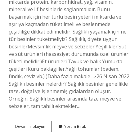
miktarda protein, karbonhidrat, yağ, vitamin,
mineral ve lif besinlerle sağlanmalıdır. Bunu
başarmak için her türlü besin yeterli miktarda ve
aşırıya kaçmadan tüketilmeli ve beslenmede
çeşitliliğe dikkat edilmelidir. Sağlıklı yaşamak için ne
tür besinler tüketmeliyiz? Sağlıklı, diyete uygun
besinlerMevsimlik meyve ve sebzeler.Yeşillikler.Süt
ve süt ürünleri (hassasiyet durumunda özel ürünler
tüketilmelidir.)Et ürünleri.Tavuk ve balık.Yumurta
çeşitleri.Kuru baklagiller.Yağlı tohumlar (badem,
fındık, ceviz vb.) )Daha fazla makale …•26 Nisan 2022
Sağlıklı besinler nelerdir? Sağlıklı besinler genellikle
taze, doğal ve işlenmemiş gıdalardan oluşur.
Örneğin; Sağlıklı besinler arasında taze meyve ve
sebzeler, tam tahıllı ekmekler…
Sağlıklı
Devamını okuyun
Yorum Bırak
Olmak
Için