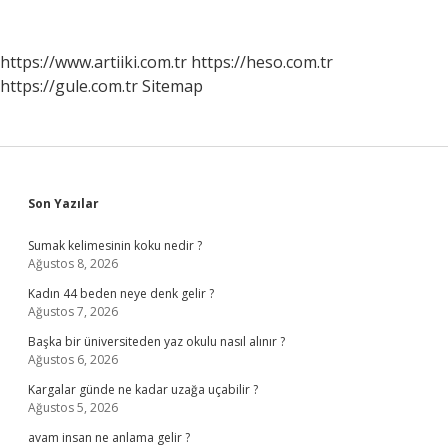
Nasıl
Besinler
Tüketmeliyiz
https://www.artiiki.com.tr
https://heso.com.tr
https://gule.com.tr
Sitemap
Sidebar
Son Yazılar
Sumak kelimesinin koku nedir ?
Ağustos 8, 2026
Kadın 44 beden neye denk gelir ?
Ağustos 7, 2026
Başka bir üniversiteden yaz okulu nasıl alınır ?
Ağustos 6, 2026
Kargalar günde ne kadar uzağa uçabilir ?
Ağustos 5, 2026
avam insan ne anlama gelir ?