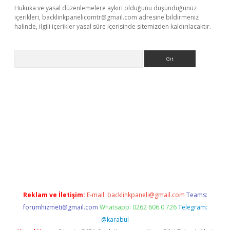
Hukuka ve yasal düzenlemelere aykırı olduğunu düşündüğünüz
içerikleri,
backlinkpanelicomtr@gmail.com
adresine bildirmeniz
halinde, ilgili içerikler yasal süre içerisinde sitemizden kaldırılacaktır.
Arama
iriş
Reklam ve İletişim:
E-mail:
backlinkpaneli@gmail.com
Teams:
forumhizmeti@gmail.com
Whatsapp: 0262 606 0 726
Telegram:
@karabul