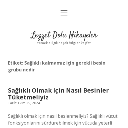
menüyü
Anasayfa
aç
Gizlilik Politikası
Lezzet Dolu Hikayeler
Yasal Uyarı
Yemekle ilgili neşeli bilgiler keşfet!
Hakkımızda
Etiket:
Sağlıklı kalmamız için gerekli besin
grubu nedir
Sağlıklı Olmak Için Nasıl Besinler
Tüketmeliyiz
Tarih: Ekim 29, 2024
Sağlıklı olmak için nasıl beslenmeliyiz? Sağlıklı vücut
fonksiyonlarını sürdürebilmek için vücuda yeterli