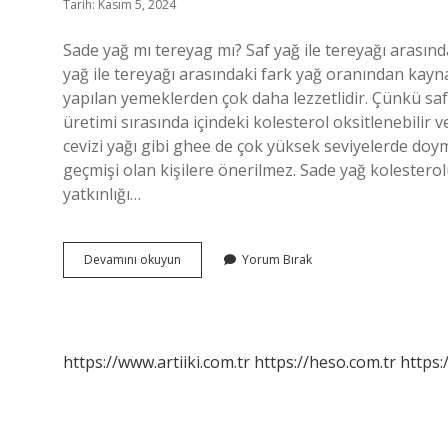
Tarih: Kasım 5, 2024
Sade yağ mı tereyag mı? Saf yağ ile tereyağı arasınd
yağ ile tereyağı arasındaki fark yağ oranından kayna
yapılan yemeklerden çok daha lezzetlidir. Çünkü saf
üretimi sırasında içindeki kolesterol oksitlenebilir ve
cevizi yağı gibi ghee de çok yüksek seviyelerde doymuş
geçmişi olan kişilere önerilmez. Sade yağ kolesterol
yatkınlığı…
Sade
Devamını okuyun
Yorum Bırak
Yağ
Sağlıklı
Mı
https://www.artiiki.com.tr
https://heso.com.tr
https: