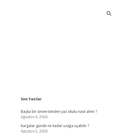
Sidebar
Son Yazılar
ilbet giriş
Başka bir üniversiteden yaz okulu nasıl alınır ?
Ağustos 6, 2026
Kargalar günde ne kadar uzağa uçabilir ?
Ağustos 5, 2026