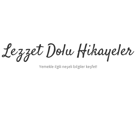
Lezzet Dolu Hikayeler
Yemekle ilgili neşeli bilgiler keşfet!