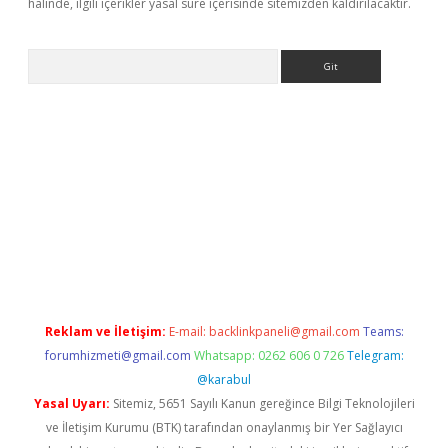
halinde, ilgili içerikler yasal süre içerisinde sitemizden kaldırılacaktır.
Arama
riş
Reklam ve İletişim:
E-mail:
backlinkpaneli@gmail.com
Teams:
forumhizmeti@gmail.com
Whatsapp: 0262 606 0 726
Telegram:
@karabul
Yasal Uyarı:
Sitemiz, 5651 Sayılı Kanun gereğince Bilgi Teknolojileri
ve İletişim Kurumu (BTK) tarafından onaylanmış bir Yer Sağlayıcı