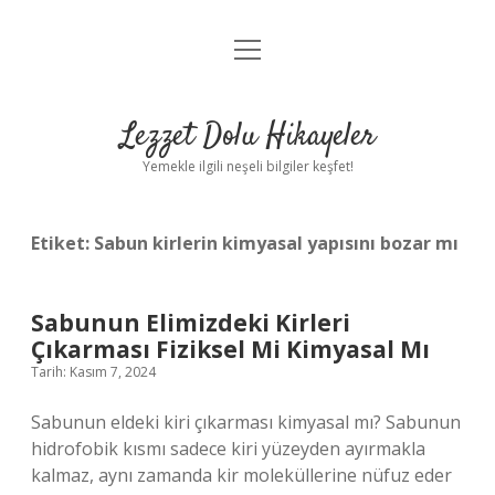
menüyü
Anasayfa
aç
Gizlilik Politikası
Lezzet Dolu Hikayeler
Yasal Uyarı
Yemekle ilgili neşeli bilgiler keşfet!
Hakkımızda
Etiket:
Sabun kirlerin kimyasal yapısını bozar mı
Sabunun Elimizdeki Kirleri
Çıkarması Fiziksel Mi Kimyasal Mı
Tarih: Kasım 7, 2024
Sabunun eldeki kiri çıkarması kimyasal mı? Sabunun
hidrofobik kısmı sadece kiri yüzeyden ayırmakla
kalmaz, aynı zamanda kir moleküllerine nüfuz eder