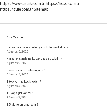
Mi
https://www.artiiki.com.tr
https://heso.com.tr
Kimyasal
https://gule.com.tr
Sitemap
Mı
Sidebar
Son Yazılar
Başka bir üniversiteden yaz okulu nasıl alınır ?
Ağustos 6, 2026
Kargalar günde ne kadar uzağa uçabilir ?
Ağustos 5, 2026
avam insan ne anlama gelir ?
Ağustos 4, 2026
1 top kumaş kaç kilodur ?
Ağustos 3, 2026
11 yaş aşısı var mı ?
Ağustos 3, 2026
1.5 alt ne anlama gelir ?