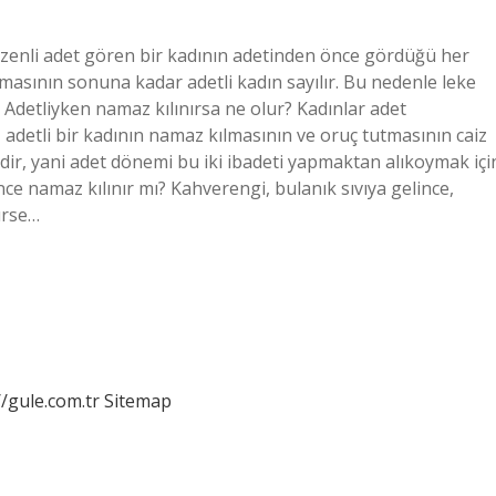
enli adet gören bir kadının adetinden önce gördüğü her
amasının sonuna kadar adetli kadın sayılır. Bu nedenle leke
Adetliyken namaz kılınırsa ne olur? Kadınlar adet
 adetli bir kadının namaz kılmasının ve oruç tutmasının caiz
rdir, yani adet dönemi bu iki ibadeti yapmaktan alıkoymak içi
nce namaz kılınır mı? Kahverengi, bulanık sıvıya gelince,
ürse…
//gule.com.tr
Sitemap