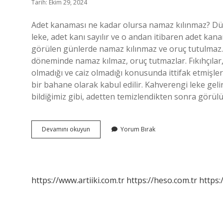
Tarih: Ekim 29, 2024
Adet kanaması ne kadar olursa namaz kılınmaz? Düz
leke, adet kanı sayılır ve o andan itibaren adet kan
görülen günlerde namaz kılınmaz ve oruç tutulmaz. 
döneminde namaz kılmaz, oruç tutmazlar. Fıkıhçılar,
olmadığı ve caiz olmadığı konusunda ittifak etmişle
bir bahane olarak kabul edilir. Kahverengi leke geli
bildiğimiz gibi, adetten temizlendikten sonra görül
Adet
Devamını okuyun
Yorum Bırak
Namaza
Engel
Mi
https://www.artiiki.com.tr
https://heso.com.tr
https: