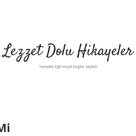
Lezzet Dolu Hikayeler
Yemekle ilgili neşeli bilgiler keşfet!
Mi