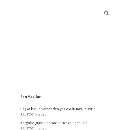
Sidebar
Son Yazılar
ilbet giriş
Başka bir üniversiteden yaz okulu nasıl alınır ?
Ağustos 6, 2026
Kargalar günde ne kadar uzağa uçabilir ?
Ağustos 5, 2026