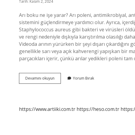
Tarih: Kasım 2, 2024
Arı boku ne işe yarar? Arı poleni, antimikrobiyal, an
sistemini güçlendirmeye yardımcı olur. Ayrıca, içer
Staphylococcus aureus gibi bakteri ve virüsleri öldü
ve rengi nedeniyle dışkıyla karıştırılma olasılığı dah
Videoda arının yürürken bir şeyi dışarı çıkardığını göre
genellikle sarı veya açık kahverengi yapışkan bir ma
parçacıkları içerir, çünkü arılar yedikleri poleni tam 
Arı
Devamını okuyun
Yorum Bırak
Boku
Nedir
Ne
Işe
Yarar
https://www.artiiki.com.tr
https://heso.com.tr
https: