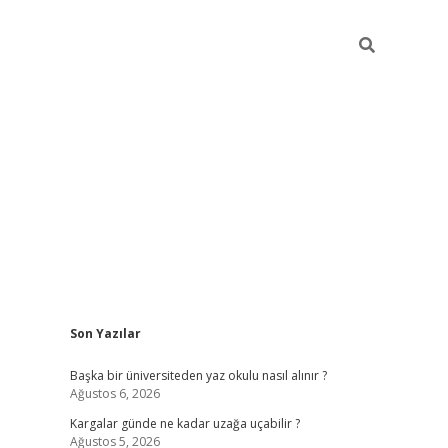
Sidebar
Son Yazılar
ilbet giriş
Başka bir üniversiteden yaz okulu nasıl alınır ?
Ağustos 6, 2026
Kargalar günde ne kadar uzağa uçabilir ?
Ağustos 5, 2026