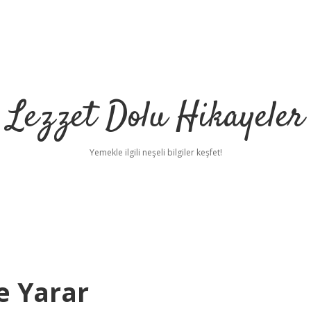
Lezzet Dolu Hikayeler
Yemekle ilgili neşeli bilgiler keşfet!
e Yarar