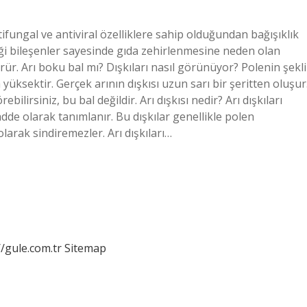
tifungal ve antiviral özelliklere sahip olduğundan bağışıklık
diği bileşenler sayesinde gıda zehirlenmesine neden olan
rür. Arı boku bal mı? Dışkıları nasıl görünüyor? Polenin şekli
a yüksektir. Gerçek arının dışkısı uzun sarı bir şeritten oluşur
bilirsiniz, bu bal değildir. Arı dışkısı nedir? Arı dışkıları
dde olarak tanımlanır. Bu dışkılar genellikle polen
olarak sindiremezler. Arı dışkıları…
//gule.com.tr
Sitemap