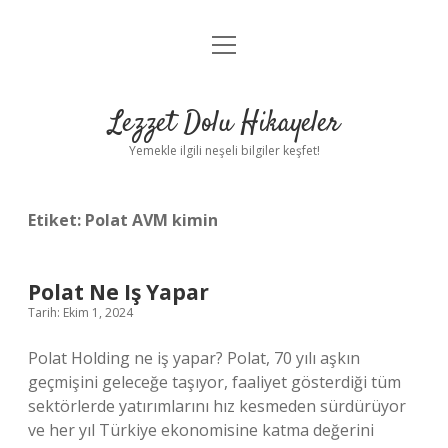
menüyü
Anasayfa
aç
Gizlilik Politikası
Lezzet Dolu Hikayeler
Yasal Uyarı
Yemekle ilgili neşeli bilgiler keşfet!
Hakkımızda
Etiket:
Polat AVM kimin
Polat Ne Iş Yapar
Tarih: Ekim 1, 2024
Polat Holding ne iş yapar? Polat, 70 yılı aşkın
geçmişini geleceğe taşıyor, faaliyet gösterdiği tüm
sektörlerde yatırımlarını hız kesmeden sürdürüyor
ve her yıl Türkiye ekonomisine katma değerini