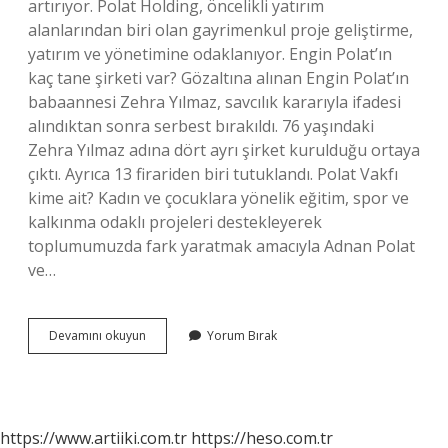
artırıyor. Polat Holding, öncelikli yatırım
alanlarından biri olan gayrimenkul proje geliştirme,
yatırım ve yönetimine odaklanıyor. Engin Polat’ın
kaç tane şirketi var? Gözaltına alınan Engin Polat’ın
babaannesi Zehra Yılmaz, savcılık kararıyla ifadesi
alındıktan sonra serbest bırakıldı. 76 yaşındaki
Zehra Yılmaz adına dört ayrı şirket kurulduğu ortaya
çıktı. Ayrıca 13 firariden biri tutuklandı. Polat Vakfı
kime ait? Kadın ve çocuklara yönelik eğitim, spor ve
kalkınma odaklı projeleri destekleyerek
toplumumuzda fark yaratmak amacıyla Adnan Polat
ve…
Polat
Devamını okuyun
Yorum Bırak
Ne
Iş
Yapar
https://www.artiiki.com.tr
https://heso.com.tr