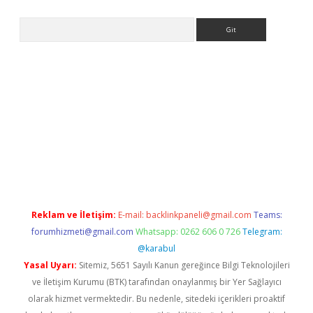
Arama
iriş
Reklam ve İletişim:
E-mail:
backlinkpaneli@gmail.com
Teams:
forumhizmeti@gmail.com
Whatsapp: 0262 606 0 726
Telegram:
@karabul
Yasal Uyarı:
Sitemiz, 5651 Sayılı Kanun gereğince Bilgi Teknolojileri
ve İletişim Kurumu (BTK) tarafından onaylanmış bir Yer Sağlayıcı
olarak hizmet vermektedir. Bu nedenle, sitedeki içerikleri proaktif