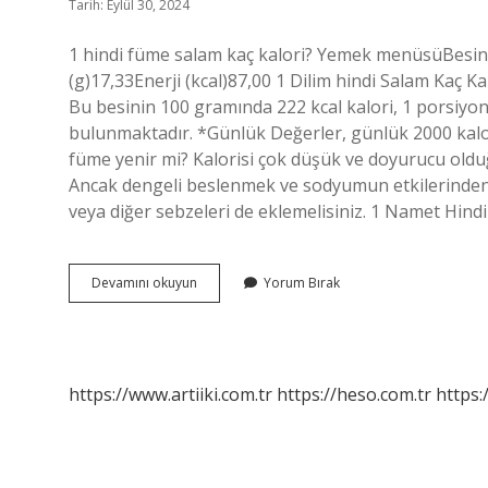
Tarih: Eylül 30, 2024
1 hindi füme salam kaç kalori? Yemek menüsüBesin
(g)17,33Enerji (kcal)87,00 1 Dilim hindi Salam Kaç Kal
Bu besinin 100 gramında 222 kcal kalori, 1 porsiyon
bulunmaktadır. *Günlük Değerler, günlük 2000 kalo
füme yenir mi? Kalorisi çok düşük ve doyurucu olduğu
Ancak dengeli beslenmek ve sodyumun etkilerinden 
veya diğer sebzeleri de eklemelisiniz. 1 Namet Hind
1
Devamını okuyun
Yorum Bırak
Dilim
Hindi
Füme
Salam
Kaç
https://www.artiiki.com.tr
https://heso.com.tr
https:
Kalori