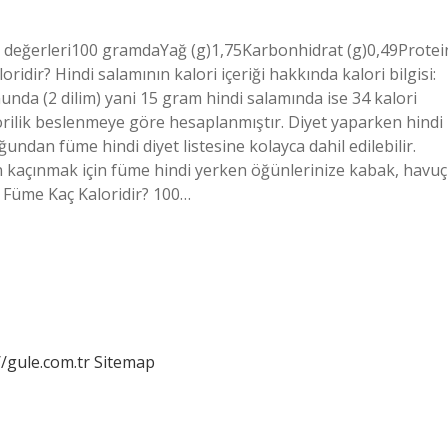
 değerleri100 gramdaYağ (g)1,75Karbonhidrat (g)0,49Protei
oridir? Hindi salamının kalori içeriği hakkında kalori bilgisi:
unda (2 dilim) yani 15 gram hindi salamında ise 34 kalori
rilik beslenmeye göre hesaplanmıştır. Diyet yaparken hindi
ndan füme hindi diyet listesine kolayca dahil edilebilir.
kaçınmak için füme hindi yerken öğünlerinize kabak, havuç
i Füme Kaç Kaloridir? 100…
//gule.com.tr
Sitemap