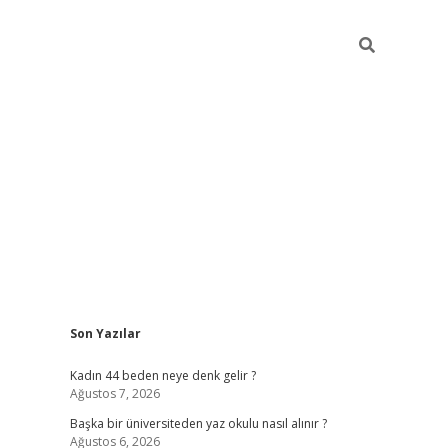
Sidebar
Son Yazılar
ilbet giriş
Kadın 44 beden neye denk gelir ?
Ağustos 7, 2026
Başka bir üniversiteden yaz okulu nasıl alınır ?
Ağustos 6, 2026