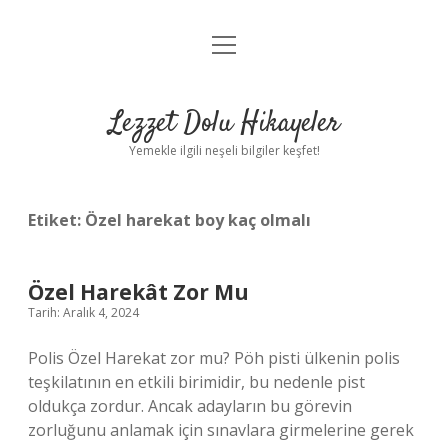
menüyü
Anasayfa
aç
Gizlilik Politikası
Lezzet Dolu Hikayeler
Yasal Uyarı
Yemekle ilgili neşeli bilgiler keşfet!
Hakkımızda
Etiket:
Özel harekat boy kaç olmalı
Özel Harekât Zor Mu
Tarih: Aralık 4, 2024
Polis Özel Harekat zor mu? Pöh pisti ülkenin polis
teşkilatının en etkili birimidir, bu nedenle pist
oldukça zordur. Ancak adayların bu görevin
zorluğunu anlamak için sınavlara girmelerine gerek