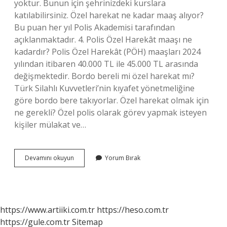
yoktur. Bunun için şehrinizdeki kurslara
katılabilirsiniz. Özel harekat ne kadar maaş alıyor?
Bu puan her yıl Polis Akademisi tarafından
açıklanmaktadır. 4. Polis Özel Harekât maaşı ne
kadardır? Polis Özel Harekât (PÖH) maaşları 2024
yılından itibaren 40.000 TL ile 45.000 TL arasında
değişmektedir. Bordo bereli mi özel harekat mı?
Türk Silahlı Kuvvetleri’nin kıyafet yönetmeliğine
göre bordo bere takıyorlar. Özel harekat olmak için
ne gerekli? Özel polis olarak görev yapmak isteyen
kişiler mülakat ve…
Özel
Devamını okuyun
Yorum Bırak
Harekât
Zor
Mu
https://www.artiiki.com.tr
https://heso.com.tr
https://gule.com.tr
Sitemap