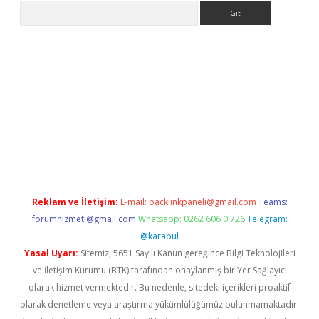
Arama
iriş
Reklam ve İletişim:
E-mail:
backlinkpaneli@gmail.com
Teams:
forumhizmeti@gmail.com
Whatsapp: 0262 606 0 726
Telegram:
@karabul
Yasal Uyarı:
Sitemiz, 5651 Sayılı Kanun gereğince Bilgi Teknolojileri
ve İletişim Kurumu (BTK) tarafından onaylanmış bir Yer Sağlayıcı
olarak hizmet vermektedir. Bu nedenle, sitedeki içerikleri proaktif
olarak denetleme veya araştırma yükümlülüğümüz bulunmamaktadır.