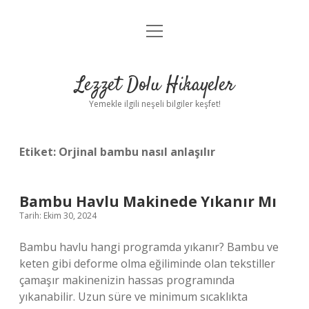
menüyü
Anasayfa
aç
Gizlilik Politikası
Lezzet Dolu Hikayeler
Yasal Uyarı
Yemekle ilgili neşeli bilgiler keşfet!
Hakkımızda
Etiket:
Orjinal bambu nasıl anlaşılır
Bambu Havlu Makinede Yıkanır Mı
Tarih: Ekim 30, 2024
Bambu havlu hangi programda yıkanır? Bambu ve
keten gibi deforme olma eğiliminde olan tekstiller
çamaşır makinenizin hassas programında
yıkanabilir. Uzun süre ve minimum sıcaklıkta