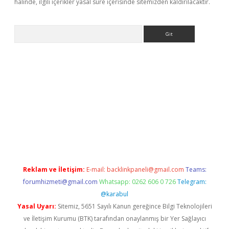
halinde, ilgili içerikler yasal süre içerisinde sitemizden kaldırılacaktır.
Arama
iriş
Reklam ve İletişim:
E-mail:
backlinkpaneli@gmail.com
Teams:
forumhizmeti@gmail.com
Whatsapp: 0262 606 0 726
Telegram:
@karabul
Yasal Uyarı:
Sitemiz, 5651 Sayılı Kanun gereğince Bilgi Teknolojileri
ve İletişim Kurumu (BTK) tarafından onaylanmış bir Yer Sağlayıcı