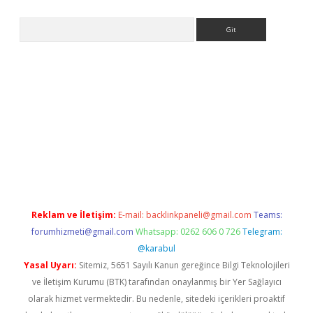
Arama
giriş
Reklam ve İletişim:
E-mail:
backlinkpaneli@gmail.com
Teams:
forumhizmeti@gmail.com
Whatsapp: 0262 606 0 726
Telegram:
@karabul
Yasal Uyarı:
Sitemiz, 5651 Sayılı Kanun gereğince Bilgi Teknolojileri
ve İletişim Kurumu (BTK) tarafından onaylanmış bir Yer Sağlayıcı
olarak hizmet vermektedir. Bu nedenle, sitedeki içerikleri proaktif