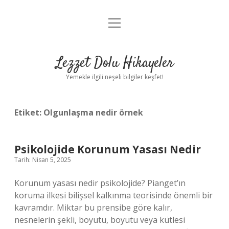
menüyü
Anasayfa
aç
Gizlilik Politikası
Lezzet Dolu Hikayeler
Yasal Uyarı
Yemekle ilgili neşeli bilgiler keşfet!
Hakkımızda
Etiket:
Olgunlaşma nedir örnek
Psikolojide Korunum Yasası Nedir
Tarih: Nisan 5, 2025
Korunum yasası nedir psikolojide? Pianget’ın
koruma ilkesi bilişsel kalkınma teorisinde önemli bir
kavramdır. Miktar bu prensibe göre kalır,
nesnelerin şekli, boyutu, boyutu veya kütlesi