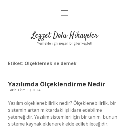
menüyü
Anasayfa
aç
Gizlilik Politikası
Lezzet Dolu Hikayeler
Yasal Uyarı
Yemekle ilgili neşeli bilgiler keşfet!
Hakkımızda
Etiket:
Ölçeklemek ne demek
Yazılımda Ölçeklendirme Nedir
Tarih: Ekim 30, 2024
Yazılım ölçeklenebilirlik nedir? Ölçeklenebilirlik, bir
sistemin artan miktardaki işi idare edebilme
yeteneğidir. Yazılım sistemleri için bir tanım, bunun
sisteme kaynak eklenerek elde edilebileceğidir.