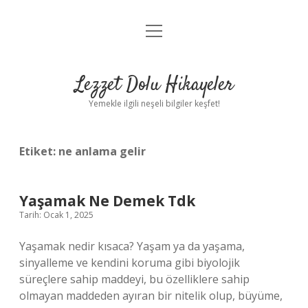
menüyü
Anasayfa
aç
Gizlilik Politikası
Lezzet Dolu Hikayeler
Yasal Uyarı
Yemekle ilgili neşeli bilgiler keşfet!
Hakkımızda
Etiket:
ne anlama gelir
Yaşamak Ne Demek Tdk
Tarih: Ocak 1, 2025
Yaşamak nedir kısaca? Yaşam ya da yaşama,
sinyalleme ve kendini koruma gibi biyolojik
süreçlere sahip maddeyi, bu özelliklere sahip
olmayan maddeden ayıran bir nitelik olup, büyüme,