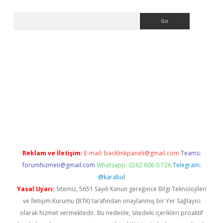
Arama
iriş
Reklam ve İletişim:
E-mail:
backlinkpaneli@gmail.com
Teams:
forumhizmeti@gmail.com
Whatsapp: 0262 606 0 726
Telegram:
@karabul
Yasal Uyarı:
Sitemiz, 5651 Sayılı Kanun gereğince Bilgi Teknolojileri
ve İletişim Kurumu (BTK) tarafından onaylanmış bir Yer Sağlayıcı
olarak hizmet vermektedir. Bu nedenle, sitedeki içerikleri proaktif