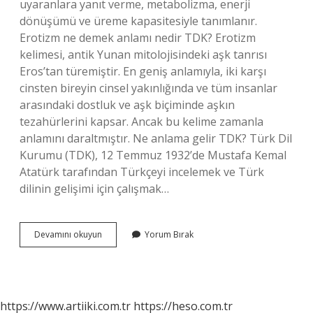
uyaranlara yanıt verme, metabolizma, enerji
dönüşümü ve üreme kapasitesiyle tanımlanır.
Erotizm ne demek anlamı nedir TDK? Erotizm
kelimesi, antik Yunan mitolojisindeki aşk tanrısı
Eros’tan türemiştir. En geniş anlamıyla, iki karşı
cinsten bireyin cinsel yakınlığında ve tüm insanlar
arasındaki dostluk ve aşk biçiminde aşkın
tezahürlerini kapsar. Ancak bu kelime zamanla
anlamını daraltmıştır. Ne anlama gelir TDK? Türk Dil
Kurumu (TDK), 12 Temmuz 1932’de Mustafa Kemal
Atatürk tarafından Türkçeyi incelemek ve Türk
dilinin gelişimi için çalışmak…
Yaşamak
Devamını okuyun
Yorum Bırak
Ne
Demek
Tdk
https://www.artiiki.com.tr
https://heso.com.tr