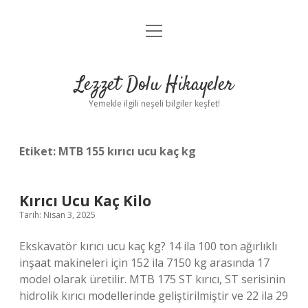
menüyü
Anasayfa
aç
Gizlilik Politikası
Lezzet Dolu Hikayeler
Yasal Uyarı
Yemekle ilgili neşeli bilgiler keşfet!
Hakkımızda
Etiket:
MTB 155 kırıcı ucu kaç kg
Kırıcı Ucu Kaç Kilo
Tarih: Nisan 3, 2025
Ekskavatör kırıcı ucu kaç kg? 14 ila 100 ton ağırlıklı
inşaat makineleri için 152 ila 7150 kg arasında 17
model olarak üretilir. MTB 175 ST kırıcı, ST serisinin
hidrolik kırıcı modellerinde geliştirilmiştir ve 22 ila 29