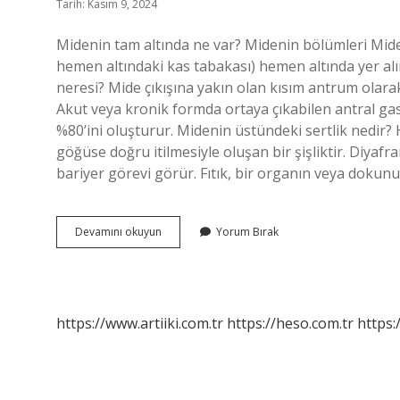
Tarih: Kasım 9, 2024
Midenin tam altında ne var? Midenin bölümleri Mide, 
hemen altındaki kas tabakası) hemen altında yer al
neresi? Mide çıkışına yakın olan kısım antrum olarak
Akut veya kronik formda ortaya çıkabilen antral gas
%80’ini oluşturur. Midenin üstündeki sertlik nedir? 
göğüse doğru itilmesiyle oluşan bir şişliktir. Diya
bariyer görevi görür. Fıtık, bir organın veya dok
Midenin
Devamını okuyun
Yorum Bırak
En
Geniş
Parçası
Nedir
https://www.artiiki.com.tr
https://heso.com.tr
https: