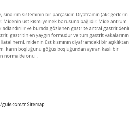
sindirim sisteminin bir parçasıdır. Diyaframın (akciğerlerin
ır. Midenin üst kısmı yemek borusuna bağlıdır. Mide antrum
 adlandırılır ve burada gözlenen gastrite antral gastrit denir
trit, gastritin en yaygın formudur ve tüm gastrit vakalarının
Hiatal herni, midenin üst kısmının diyaframdaki bir açıklıktan
fram, karın boşluğunu göğüs boşluğundan ayıran kaslı bir
unun normalde onu…
//gule.com.tr
Sitemap