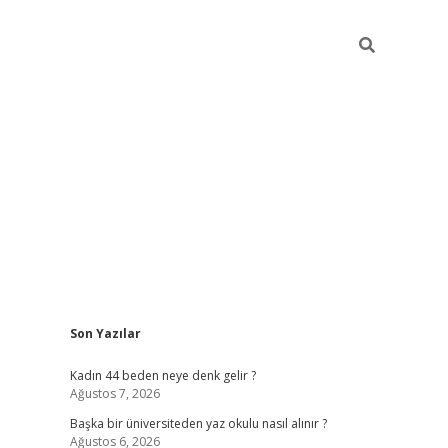
Sidebar
Son Yazılar
ilbet giriş
Kadın 44 beden neye denk gelir ?
Ağustos 7, 2026
Başka bir üniversiteden yaz okulu nasıl alınır ?
Ağustos 6, 2026