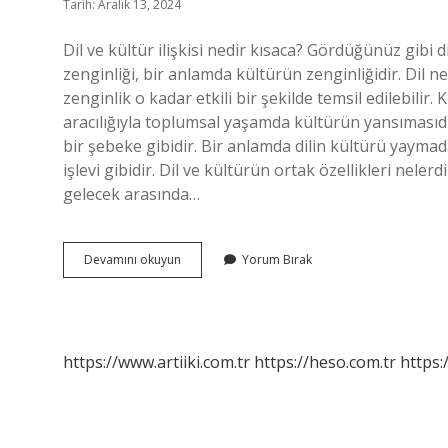
Tarih: Aralık 13, 2024
Dil ve kültür ilişkisi nedir kısaca? Gördüğünüz gibi d
zenginliği, bir anlamda kültürün zenginliğidir. Dil ne
zenginlik o kadar etkili bir şekilde temsil edilebilir
aracılığıyla toplumsal yaşamda kültürün yansımasıdır
bir şebeke gibidir. Bir anlamda dilin kültürü yayma
işlevi gibidir. Dil ve kültürün ortak özellikleri nelerd
gelecek arasında…
Dil
Devamını okuyun
Yorum Bırak
Ve
Kültür
Arasındaki
Fark
Nedir
https://www.artiiki.com.tr
https://heso.com.tr
https: