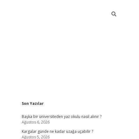
Sidebar
Son Yazılar
ilbet giriş
Başka bir üniversiteden yaz okulu nasıl alınır ?
Ağustos 6, 2026
Kargalar günde ne kadar uzağa uçabilir ?
Ağustos 5, 2026