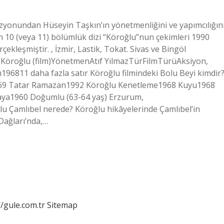
izyonundan Hüseyin Taşkın’ın yönetmenliğini ve yapımcılığın
 10 (veya 11) bölümlük dizi “Köroğlu”nun çekimleri 1990
çekleşmiştir. , İzmir, Lastik, Tokat. Sivas ve Bingöl
i? Köroğlu (film)YönetmenAtıf YılmazTürFilmTürüAksiyon,
96811 daha fazla satır Köroğlu filmindeki Bolu Beyi kimdir
969 Tatar Ramazan1992 Köroğlu Kenetleme1968 Kuyu1968
kaya1960 Doğumlu (63-64 yaş) Erzurum,
 Çamlıbel nerede? Köroğlu hikâyelerinde Çamlıbel’in
Dağları’nda,…
//gule.com.tr
Sitemap