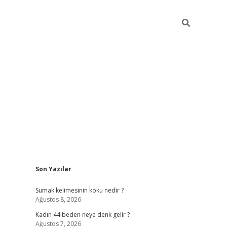
Sidebar
Son Yazılar
ilbet giriş
Sumak kelimesinin koku nedir ?
Ağustos 8, 2026
Kadın 44 beden neye denk gelir ?
Ağustos 7, 2026