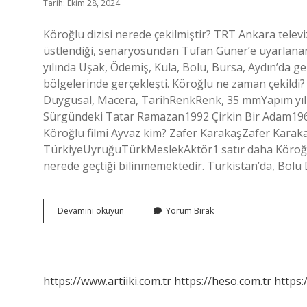
Tarih: Ekim 28, 2024
Köroğlu dizisi nerede çekilmiştir? TRT Ankara telev
üstlendiği, senaryosundan Tufan Güner’e uyarlanan
yılında Uşak, Ödemiş, Kula, Bolu, Bursa, Aydın’da ger
bölgelerinde gerçekleşti. Köroğlu ne zaman çekild
Duygusal, Macera, TarihRenkRenk, 35 mmYapım yılı1
Sürgündeki Tatar Ramazan1992 Çirkin Bir Adam1
Köroğlu filmi Ayvaz kim? Zafer KarakaşZafer Kara
TürkiyeUyruğuTürkMeslekAktör1 satır daha Köroğlu
nerede geçtiği bilinmemektedir. Türkistan’da, Bolu 
Köroğlu
Devamını okuyun
Yorum Bırak
Sinema
Filmi
Nerede
Çekildi
https://www.artiiki.com.tr
https://heso.com.tr
https: