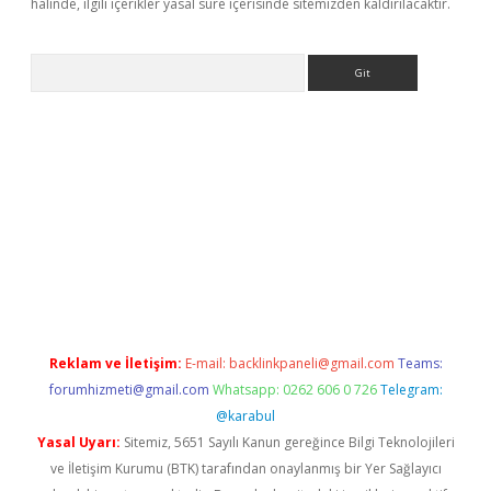
halinde, ilgili içerikler yasal süre içerisinde sitemizden kaldırılacaktır.
Arama
 giriş
Reklam ve İletişim:
E-mail:
backlinkpaneli@gmail.com
Teams:
forumhizmeti@gmail.com
Whatsapp: 0262 606 0 726
Telegram:
@karabul
Yasal Uyarı:
Sitemiz, 5651 Sayılı Kanun gereğince Bilgi Teknolojileri
ve İletişim Kurumu (BTK) tarafından onaylanmış bir Yer Sağlayıcı