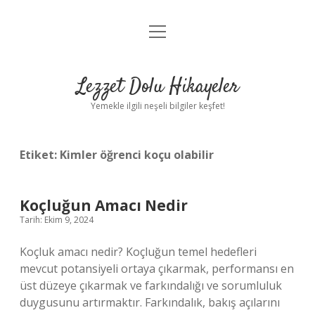
menüyü
Anasayfa
aç
Gizlilik Politikası
Lezzet Dolu Hikayeler
Yasal Uyarı
Yemekle ilgili neşeli bilgiler keşfet!
Hakkımızda
Etiket:
Kimler öğrenci koçu olabilir
Koçluğun Amacı Nedir
Tarih: Ekim 9, 2024
Koçluk amacı nedir? Koçluğun temel hedefleri
mevcut potansiyeli ortaya çıkarmak, performansı en
üst düzeye çıkarmak ve farkındalığı ve sorumluluk
duygusunu artırmaktır. Farkındalık, bakış açılarını