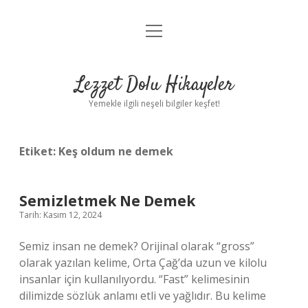
menüyü
Anasayfa
aç
Gizlilik Politikası
Lezzet Dolu Hikayeler
Yasal Uyarı
Yemekle ilgili neşeli bilgiler keşfet!
Hakkımızda
Etiket:
Keş oldum ne demek
Semizletmek Ne Demek
Tarih: Kasım 12, 2024
Semiz insan ne demek? Orijinal olarak “gross”
olarak yazılan kelime, Orta Çağ’da uzun ve kilolu
insanlar için kullanılıyordu. “Fast” kelimesinin
dilimizde sözlük anlamı etli ve yağlıdır. Bu kelime