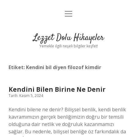
menüyü
Anasayfa
aç
Gizlilik Politikası
Lezzet Dolu Hikayeler
Yasal Uyarı
Yemekle ilgili neşeli bilgiler keşfet!
Hakkımızda
Etiket:
Kendini bil diyen filozof kimdir
Kendini Bilen Birine Ne Denir
Tarih: Kasım 5, 2024
Kendini bilene ne denir? Bilişsel benlik, kendi benlik
kavramımızın gerçek benliğimizin doğru bir temsili
olduğuna dair netlik ve doğruluk kazanmamızı
sağlar. Bu nedenle, bilişsel benliğe öz farkındalık da