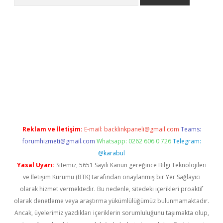
iriş
Reklam ve İletişim:
E-mail:
backlinkpaneli@gmail.com
Teams:
forumhizmeti@gmail.com
Whatsapp: 0262 606 0 726
Telegram:
@karabul
Yasal Uyarı:
Sitemiz, 5651 Sayılı Kanun gereğince Bilgi Teknolojileri
ve İletişim Kurumu (BTK) tarafından onaylanmış bir Yer Sağlayıcı
olarak hizmet vermektedir. Bu nedenle, sitedeki içerikleri proaktif
olarak denetleme veya araştırma yükümlülüğümüz bulunmamaktadır.
Ancak, üyelerimiz yazdıkları içeriklerin sorumluluğunu taşımakta olup,