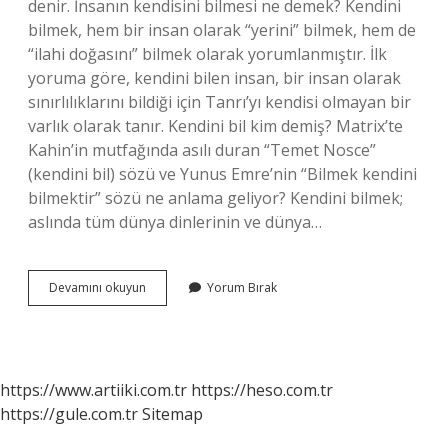
denir. İnsanın kendisini bilmesi ne demek? Kendini
bilmek, hem bir insan olarak “yerini” bilmek, hem de
“ilahi doğasını” bilmek olarak yorumlanmıştır. İlk
yoruma göre, kendini bilen insan, bir insan olarak
sınırlılıklarını bildiği için Tanrı’yı ​​kendisi olmayan bir
varlık olarak tanır. Kendini bil kim demiş? Matrix’te
Kahin’in mutfağında asılı duran “Temet Nosce”
(kendini bil) sözü ve Yunus Emre’nin “Bilmek kendini
bilmektir” sözü ne anlama geliyor? Kendini bilmek;
aslında tüm dünya dinlerinin ve dünya…
Kendini
Devamını okuyun
Yorum Bırak
Bilen
Birine
Ne
Denir
https://www.artiiki.com.tr
https://heso.com.tr
https://gule.com.tr
Sitemap