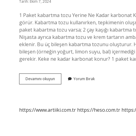
Tarih: Ekim 7, 2024
1 Paket kabartma tozu Yerine Ne Kadar karbonat Kull
görür. Kabartma tozu kullanırken, tepkimenin oluşma
paket kabartma tozu varsa; 2 çay kaşığı kabartma t
Nişasta ayrıca kabartma tozu ve krem ​​tartarın amb
eklenir. Bu üç bileşen kabartma tozunu oluşturur. He
bileşen (örneğin yoğurt, limon suyu, bal) içermedi
gerekir. Keke ne kadar karbonat konur? 1 paket k
Karbonatlı
Devamını okuyun
Yorum Bırak
Kek
Kabarır
Mı
https://www.artiiki.com.tr
https://heso.com.tr
https: