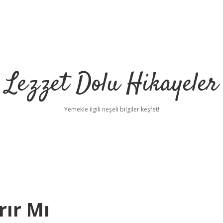
Lezzet Dolu Hikayeler
Yemekle ilgili neşeli bilgiler keşfet!
rır Mı