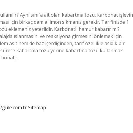
anılır? Aynı sınıfa ait olan kabartma tozu, karbonat işlevin
sı için birkaç damla limon sıkmanız gerekir. Tarifinizde 1
ozu eklemeniz yeterlidir. Karbonatlı hamur kabarır mı?
alajda ıslanmasını ve reaksiyona girmesini önlemek için
m asit hem de baz içerdiğinden, tarif özellikle asidik bir
ği sürece kabartma tozu yerine kabartma tozu kullanmak
arbonat,…
//gule.com.tr
Sitemap