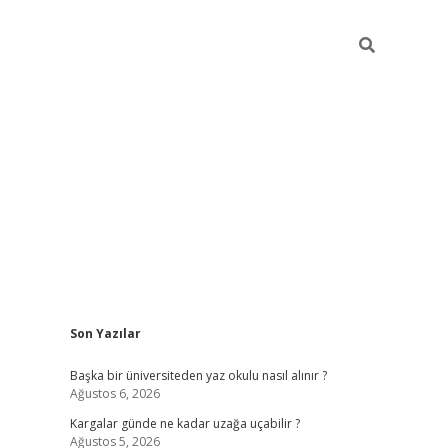
Sidebar
Son Yazılar
ilbet giriş
Başka bir üniversiteden yaz okulu nasıl alınır ?
Ağustos 6, 2026
Kargalar günde ne kadar uzağa uçabilir ?
Ağustos 5, 2026