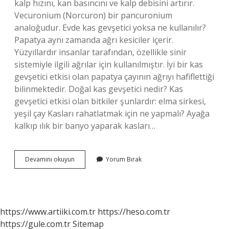
kalp hızını, kan basıncını ve kalp debisini artırır.
Vecuronium (Norcuron) bir pancuronium
analoğudur. Evde kas gevşetici yoksa ne kullanılır?
Papatya aynı zamanda ağrı kesiciler içerir.
Yüzyıllardır insanlar tarafından, özellikle sinir
sistemiyle ilgili ağrılar için kullanılmıştır. İyi bir kas
gevşetici etkisi olan papatya çayının ağrıyı hafiflettiği
bilinmektedir. Doğal kas gevşetici nedir? Kas
gevşetici etkisi olan bitkiler şunlardır: elma sirkesi,
yeşil çay Kasları rahatlatmak için ne yapmalı? Ayağa
kalkıp ılık bir banyo yaparak kasları…
Kas
Devamını okuyun
Yorum Bırak
Gevşetici
Olarak
Ne
Kullanılır
https://www.artiiki.com.tr
https://heso.com.tr
https://gule.com.tr
Sitemap