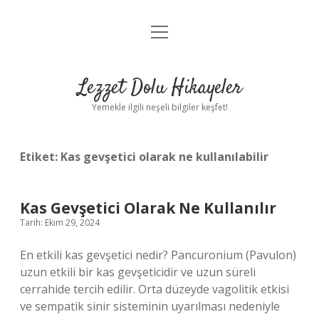
menüyü
Anasayfa
aç
Gizlilik Politikası
Lezzet Dolu Hikayeler
Yasal Uyarı
Yemekle ilgili neşeli bilgiler keşfet!
Hakkımızda
Etiket:
Kas gevşetici olarak ne kullanılabilir
Kas Gevşetici Olarak Ne Kullanılır
Tarih: Ekim 29, 2024
En etkili kas gevşetici nedir? Pancuronium (Pavulon)
uzun etkili bir kas gevşeticidir ve uzun süreli
cerrahide tercih edilir. Orta düzeyde vagolitik etkisi
ve sempatik sinir sisteminin uyarılması nedeniyle