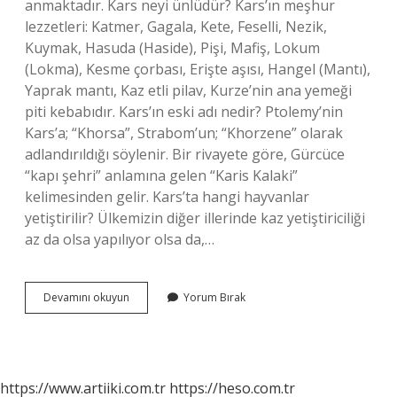
anmaktadır. Kars neyi ünlüdür? Kars’ın meşhur
lezzetleri: Katmer, Gagala, Kete, Feselli, Nezik,
Kuymak, Hasuda (Haside), Pişi, Mafiş, Lokum
(Lokma), Kesme çorbası, Erişte aşısı, Hangel (Mantı),
Yaprak mantı, Kaz etli pilav, Kurze’nin ana yemeği
piti kebabıdır. Kars’ın eski adı nedir? Ptolemy’nin
Kars’a; “Khorsa”, Strabom’un; “Khorzene” olarak
adlandırıldığı söylenir. Bir rivayete göre, Gürcüce
“kapı şehri” anlamına gelen “Karis Kalaki”
kelimesinden gelir. Kars’ta hangi hayvanlar
yetiştirilir? Ülkemizin diğer illerinde kaz yetiştiriciliği
az da olsa yapılıyor olsa da,…
Karsın
Devamını okuyun
Yorum Bırak
Meşhur
Hayvanı
Nedir
https://www.artiiki.com.tr
https://heso.com.tr