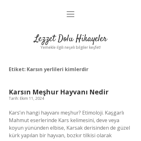
menüyü
Anasayfa
aç
Gizlilik Politikası
Lezzet Dolu Hikayeler
Yasal Uyarı
Yemekle ilgili neşeli bilgiler keşfet!
Hakkımızda
Etiket:
Karsın yerlileri kimlerdir
Karsın Meşhur Hayvanı Nedir
Tarih: Ekim 11, 2024
Kars’ın hangi hayvanı meşhur? Etimoloji. Kaşgarlı
Mahmut eserlerinde Kars kelimesini, deve veya
koyun yününden elbise, Karsak derisinden de güzel
kürk yapılan bir hayvan, bozkır tilkisi olarak