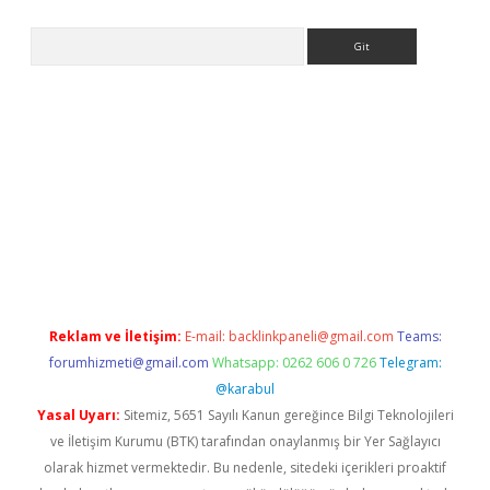
Arama
giriş
Reklam ve İletişim:
E-mail:
backlinkpaneli@gmail.com
Teams:
forumhizmeti@gmail.com
Whatsapp: 0262 606 0 726
Telegram:
@karabul
Yasal Uyarı:
Sitemiz, 5651 Sayılı Kanun gereğince Bilgi Teknolojileri
ve İletişim Kurumu (BTK) tarafından onaylanmış bir Yer Sağlayıcı
olarak hizmet vermektedir. Bu nedenle, sitedeki içerikleri proaktif