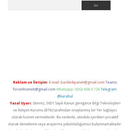
Arama
iriş
Reklam ve İletişim:
E-mail:
backlinkpaneli@gmail.com
Teams:
forumhizmeti@gmail.com
Whatsapp: 0262 606 0 726
Telegram:
@karabul
Yasal Uyarı:
Sitemiz, 5651 Sayılı Kanun gereğince Bilgi Teknolojileri
ve İletişim Kurumu (BTK) tarafından onaylanmış bir Yer Sağlayıcı
olarak hizmet vermektedir. Bu nedenle, sitedeki içerikleri proaktif
olarak denetleme veya araştırma yükümlülüğümüz bulunmamaktadır.