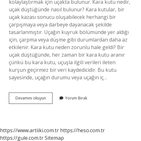
kolaylaştırmak için uçakta bulunur. Kara kutu nedir,
uçak düştüğünde nasıl bulunur? Kara kutular, bir
uçak kazası sonucu oluşabilecek herhangi bir
çarpışmaya veya darbeye dayanacak şekilde
tasarlanmıştır. Uçağın kuyruk bölümünde yer aldığı
için, çarpma veya düşme gibi durumlardan daha az
etkilenir. Kara kutu neden zorunlu hale geldi? Bir
uçak düştüğünde, her zaman bir kara kutu aranır
çünkü bu kara kutu, uçuşla ilgili verileri ileten
kurşun geçirmez bir veri kaydedicidir. Bu kutu
sayesinde, uçağın durumu veya uçağın iç…
Karakutu
Devamını okuyun
Yorum Bırak
Nedir
Ne
Işe
Yarar
https://www.artiiki.com.tr
https://heso.com.tr
https://gule.com.tr
Sitemap