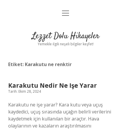
menüyü
Anasayfa
aç
Gizlilik Politikası
Lezzet Dolu Hikayeler
Yasal Uyarı
Yemekle ilgili neşeli bilgiler keşfet!
Hakkımızda
Etiket:
Karakutu ne renktir
Karakutu Nedir Ne Işe Yarar
Tarih: Ekim 28, 2024
Karakutu ne işe yarar? Kara kutu veya uçuş
kaydedici, uçuş sırasında uçağın belirli verilerini
kaydetmek için kullanılan bir araçtır. Hava
olaylarının ve kazaların araştırılmasını