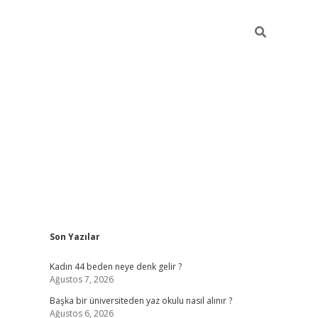
Sidebar
Son Yazılar
ilbet giriş
Kadın 44 beden neye denk gelir ?
Ağustos 7, 2026
Başka bir üniversiteden yaz okulu nasıl alınır ?
Ağustos 6, 2026