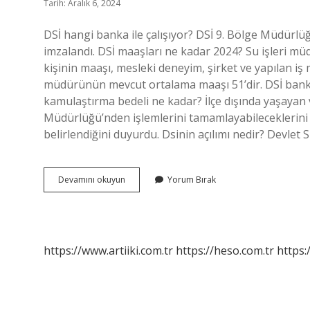
Tarih: Aralık 6, 2024
DSİ hangi banka ile çalışıyor? DSİ 9. Bölge Müdür
imzalandı. DSİ maaşları ne kadar 2024? Su işleri mü
kişinin maaşı, mesleki deneyim, şirket ve yapılan iş m
müdürünün mevcut ortalama maaşı 51’dir. DSİ bank
kamulaştırma bedeli ne kadar? İlçe dışında yaşayan
Müdürlüğü’nden işlemlerini tamamlayabileceklerini 
belirlendiğini duyurdu. Dsinin açılımı nedir? Devlet
Dsi̇
Devamını okuyun
Yorum Bırak
Maaşları
Hangi
Bankaya
Yatıyor
https://www.artiiki.com.tr
https://heso.com.tr
https: