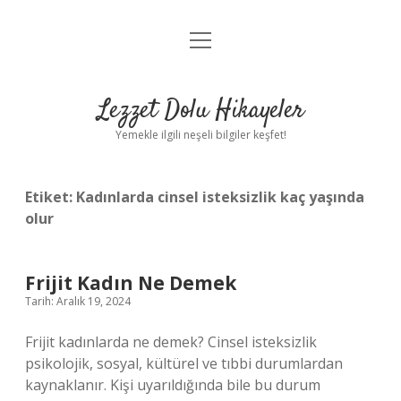
menüyü
Anasayfa
aç
Gizlilik Politikası
Lezzet Dolu Hikayeler
Yasal Uyarı
Yemekle ilgili neşeli bilgiler keşfet!
Hakkımızda
Etiket:
Kadınlarda cinsel isteksizlik kaç yaşında
olur
Frijit Kadın Ne Demek
Tarih: Aralık 19, 2024
Frijit kadınlarda ne demek? Cinsel isteksizlik
psikolojik, sosyal, kültürel ve tıbbi durumlardan
kaynaklanır. Kişi uyarıldığında bile bu durum