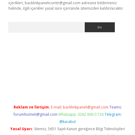
içerikleri,
backlinkpanelicomtr@gmail.com
adresine bildirmeniz
halinde, ilgili içerikler yasal süre içerisinde sitemizden kaldırılacaktır.
Arama
riş
Reklam ve İletişim:
E-mail:
backlinkpaneli@gmail.com
Teams:
forumhizmeti@gmail.com
Whatsapp: 0262 606 0 726
Telegram:
@karabul
Yasal Uyarı:
Sitemiz, 5651 Sayılı Kanun gereğince Bilgi Teknolojileri