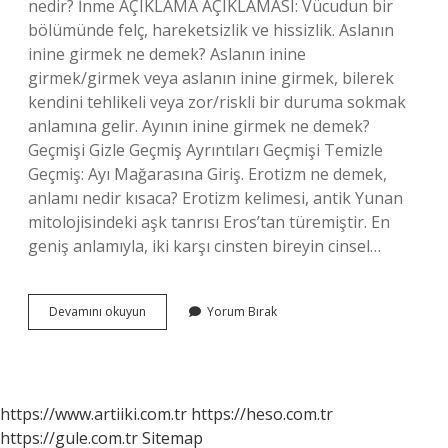
nedir? İnme AÇIKLAMA AÇIKLAMASI: Vücudun bir
bölümünde felç, hareketsizlik ve hissizlik. Aslanın
inine girmek ne demek? Aslanın inine
girmek/girmek veya aslanın inine girmek, bilerek
kendini tehlikeli veya zor/riskli bir duruma sokmak
anlamına gelir. Ayının inine girmek ne demek?
Geçmişi Gizle Geçmiş Ayrıntıları Geçmişi Temizle
Geçmiş: Ayı Mağarasına Giriş. Erotizm ne demek,
anlamı nedir kısaca? Erotizm kelimesi, antik Yunan
mitolojisindeki aşk tanrısı Eros’tan türemiştir. En
geniş anlamıyla, iki karşı cinsten bireyin cinsel…
Inine
Devamını okuyun
Yorum Bırak
Kelimesinin
Anlamı
Nedir
https://www.artiiki.com.tr
https://heso.com.tr
https://gule.com.tr
Sitemap