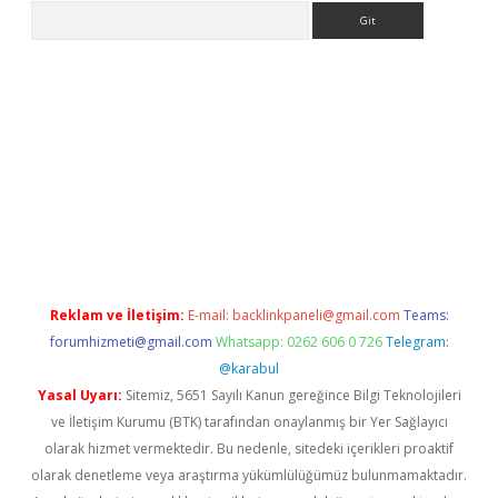
Arama
riş
Reklam ve İletişim:
E-mail:
backlinkpaneli@gmail.com
Teams:
forumhizmeti@gmail.com
Whatsapp: 0262 606 0 726
Telegram:
@karabul
Yasal Uyarı:
Sitemiz, 5651 Sayılı Kanun gereğince Bilgi Teknolojileri
ve İletişim Kurumu (BTK) tarafından onaylanmış bir Yer Sağlayıcı
olarak hizmet vermektedir. Bu nedenle, sitedeki içerikleri proaktif
olarak denetleme veya araştırma yükümlülüğümüz bulunmamaktadır.