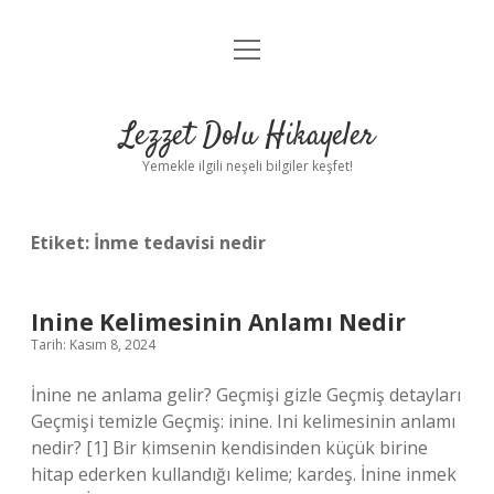
menüyü
Anasayfa
aç
Gizlilik Politikası
Lezzet Dolu Hikayeler
Yasal Uyarı
Yemekle ilgili neşeli bilgiler keşfet!
Hakkımızda
Etiket:
İnme tedavisi nedir
Inine Kelimesinin Anlamı Nedir
Tarih: Kasım 8, 2024
İnine ne anlama gelir? Geçmişi gizle Geçmiş detayları
Geçmişi temizle Geçmiş: inine. Ini kelimesinin anlamı
nedir? [1] Bir kimsenin kendisinden küçük birine
hitap ederken kullandığı kelime; kardeş. İnine inmek