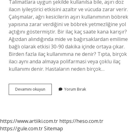
Talimatlara uygun şekilde kullanılsa bile, aşırı doz
ilacın iyileştirici etkisini azaltır ve vücuda zarar verir.
Çalışmalar, ağrı kesicilerin aşırı kullanımının böbrek
yapısına zarar verdiğini ve böbrek yetmezliğine yol
açtığını göstermiştir. Bir ilaç kaç saate kana karışır?
Ağızdan alındığında mide ve bağırsaklardan emilime
bağlı olarak etkisi 30-90 dakika içinde ortaya çıkar.
Birden fazla ilaç kullanımına ne denir? Tıpta, birçok
ilacı aynı anda almaya polifarmasi veya çoklu ilaç
kullanımı denir. Hastaların neden birçok…
2
Devamını okuyun
Yorum Bırak
Ayri
Ilaç
Arası
Kaç
Saat
https://www.artiiki.com.tr
https://heso.com.tr
Olmalı
https://gule.com.tr
Sitemap