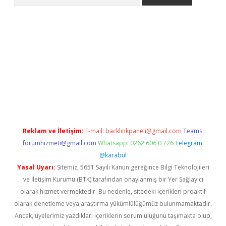
iriş
Reklam ve İletişim:
E-mail:
backlinkpaneli@gmail.com
Teams:
forumhizmeti@gmail.com
Whatsapp: 0262 606 0 726
Telegram:
@karabul
Yasal Uyarı:
Sitemiz, 5651 Sayılı Kanun gereğince Bilgi Teknolojileri
ve İletişim Kurumu (BTK) tarafından onaylanmış bir Yer Sağlayıcı
olarak hizmet vermektedir. Bu nedenle, sitedeki içerikleri proaktif
olarak denetleme veya araştırma yükümlülüğümüz bulunmamaktadır.
Ancak, üyelerimiz yazdıkları içeriklerin sorumluluğunu taşımakta olup,