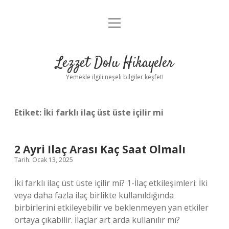
menüyü
Anasayfa
aç
Gizlilik Politikası
Lezzet Dolu Hikayeler
Yasal Uyarı
Yemekle ilgili neşeli bilgiler keşfet!
Hakkımızda
Etiket:
İki farklı ilaç üst üste içilir mi
2 Ayri Ilaç Arası Kaç Saat Olmalı
Tarih: Ocak 13, 2025
İki farklı ilaç üst üste içilir mi? 1-İlaç etkileşimleri: İki
veya daha fazla ilaç birlikte kullanıldığında
birbirlerini etkileyebilir ve beklenmeyen yan etkiler
ortaya çıkabilir. İlaçlar art arda kullanılır mı?