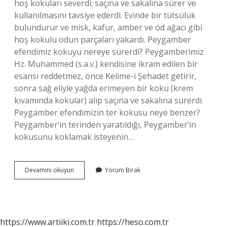
hoş kokuları severdi; saçına ve sakalına sürer ve
kullanılmasını tavsiye ederdi. Evinde bir tütsülük
bulundurur ve misk, kafur, amber ve öd ağacı gibi
hoş kokulu odun parçaları yakardı. Peygamber
efendimiz kokuyu nereye sürerdi? Peygamberimiz
Hz. Muhammed (s.a.v.) kendisine ikram edilen bir
esansı reddetmez, önce Kelime-i Şehadet getirir,
sonra sağ eliyle yağda erimeyen bir koku (krem
kıvamında kokular) alıp saçına ve sakalına sürerdi.
Peygamber efendimizin ter kokusu neye benzer?
Peygamber’in terinden yaratıldığı, Peygamber’in
kokusunu koklamak isteyenin…
Peygamberimiz
Devamını okuyun
Yorum Bırak
Ne
Kokusu
Sürerdi
https://www.artiiki.com.tr
https://heso.com.tr