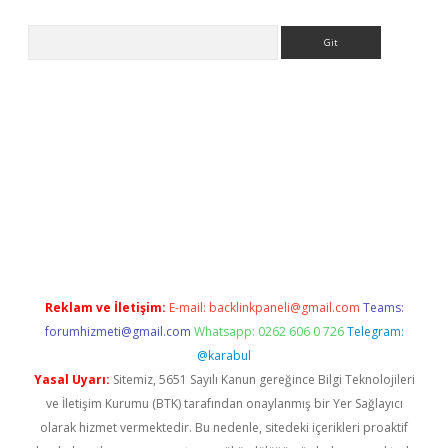
Arama
 giriş
Reklam ve İletişim:
E-mail:
backlinkpaneli@gmail.com
Teams:
forumhizmeti@gmail.com
Whatsapp: 0262 606 0 726
Telegram:
@karabul
Yasal Uyarı:
Sitemiz, 5651 Sayılı Kanun gereğince Bilgi Teknolojileri
ve İletişim Kurumu (BTK) tarafından onaylanmış bir Yer Sağlayıcı
olarak hizmet vermektedir. Bu nedenle, sitedeki içerikleri proaktif