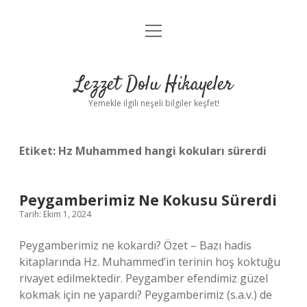
menüyü
Anasayfa
aç
Gizlilik Politikası
Lezzet Dolu Hikayeler
Yasal Uyarı
Yemekle ilgili neşeli bilgiler keşfet!
Hakkımızda
Etiket:
Hz Muhammed hangi kokuları sürerdi
Peygamberimiz Ne Kokusu Sürerdi
Tarih: Ekim 1, 2024
Peygamberimiz ne kokardı? Özet – Bazı hadis
kitaplarında Hz. Muhammed’in terinin hoş koktuğu
rivayet edilmektedir. Peygamber efendimiz güzel
kokmak için ne yapardı? Peygamberimiz (s.a.v.) de