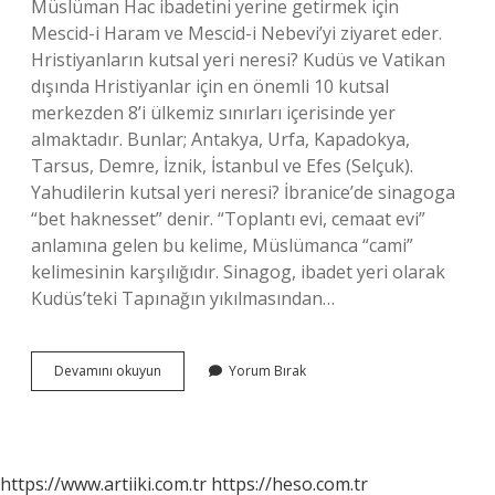
Müslüman Hac ibadetini yerine getirmek için
Mescid-i Haram ve Mescid-i Nebevi’yi ziyaret eder.
Hristiyanların kutsal yeri neresi? Kudüs ve Vatikan
dışında Hristiyanlar için en önemli 10 kutsal
merkezden 8’i ülkemiz sınırları içerisinde yer
almaktadır. Bunlar; Antakya, Urfa, Kapadokya,
Tarsus, Demre, İznik, İstanbul ve Efes (Selçuk).
Yahudilerin kutsal yeri neresi? İbranice’de sinagoga
“bet haknesset” denir. “Toplantı evi, cemaat evi”
anlamına gelen bu kelime, Müslümanca “cami”
kelimesinin karşılığıdır. Sinagog, ibadet yeri olarak
Kudüs’teki Tapınağın yıkılmasından…
Kutsal
Devamını okuyun
Yorum Bırak
Yerler
Nelerdir
https://www.artiiki.com.tr
https://heso.com.tr