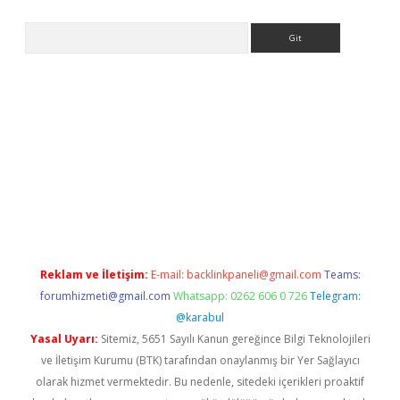
Arama
riş
Reklam ve İletişim:
E-mail:
backlinkpaneli@gmail.com
Teams:
forumhizmeti@gmail.com
Whatsapp: 0262 606 0 726
Telegram:
@karabul
Yasal Uyarı:
Sitemiz, 5651 Sayılı Kanun gereğince Bilgi Teknolojileri
ve İletişim Kurumu (BTK) tarafından onaylanmış bir Yer Sağlayıcı
olarak hizmet vermektedir. Bu nedenle, sitedeki içerikleri proaktif