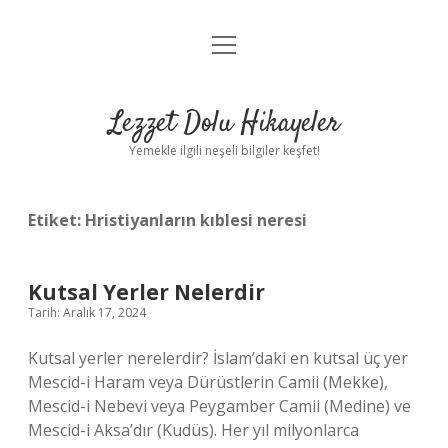
menüyü
Anasayfa
aç
Gizlilik Politikası
Lezzet Dolu Hikayeler
Yasal Uyarı
Yemekle ilgili neşeli bilgiler keşfet!
Hakkımızda
Etiket:
Hristiyanların kıblesi neresi
Kutsal Yerler Nelerdir
Tarih: Aralık 17, 2024
Kutsal yerler nerelerdir? İslam’daki en kutsal üç yer
Mescid-i Haram veya Dürüstlerin Camii (Mekke),
Mescid-i Nebevi veya Peygamber Camii (Medine) ve
Mescid-i Aksa’dır (Kudüs). Her yıl milyonlarca