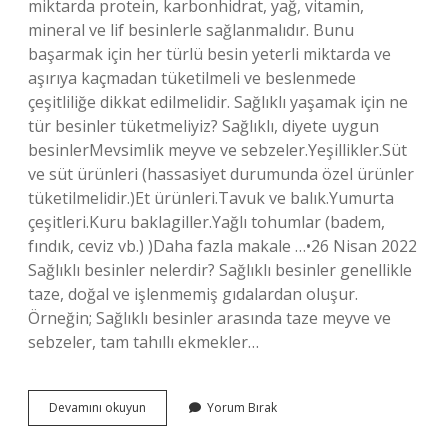
miktarda protein, karbonhidrat, yağ, vitamin,
mineral ve lif besinlerle sağlanmalıdır. Bunu
başarmak için her türlü besin yeterli miktarda ve
aşırıya kaçmadan tüketilmeli ve beslenmede
çeşitliliğe dikkat edilmelidir. Sağlıklı yaşamak için ne
tür besinler tüketmeliyiz? Sağlıklı, diyete uygun
besinlerMevsimlik meyve ve sebzeler.Yeşillikler.Süt
ve süt ürünleri (hassasiyet durumunda özel ürünler
tüketilmelidir.)Et ürünleri.Tavuk ve balık.Yumurta
çeşitleri.Kuru baklagiller.Yağlı tohumlar (badem,
fındık, ceviz vb.) )Daha fazla makale …•26 Nisan 2022
Sağlıklı besinler nelerdir? Sağlıklı besinler genellikle
taze, doğal ve işlenmemiş gıdalardan oluşur.
Örneğin; Sağlıklı besinler arasında taze meyve ve
sebzeler, tam tahıllı ekmekler…
Sağlıklı
Devamını okuyun
Yorum Bırak
Olmak
Için