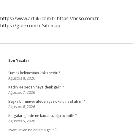
Nasıl
Besinler
Tüketmeliyiz
https://www.artiiki.com.tr
https://heso.com.tr
https://gule.com.tr
Sitemap
Sidebar
Son Yazılar
Sumak kelimesinin koku nedir ?
Ağustos 8, 2026
Kadın 44 beden neye denk gelir ?
Ağustos 7, 2026
Başka bir üniversiteden yaz okulu nasıl alınır ?
Ağustos 6, 2026
Kargalar günde ne kadar uzağa uçabilir ?
Ağustos 5, 2026
avam insan ne anlama gelir ?