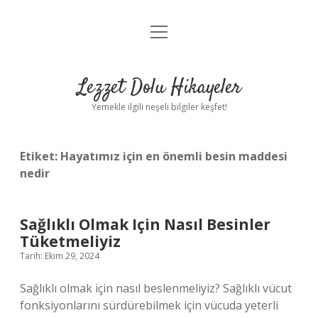
menüyü
Anasayfa
aç
Gizlilik Politikası
Lezzet Dolu Hikayeler
Yasal Uyarı
Yemekle ilgili neşeli bilgiler keşfet!
Hakkımızda
Etiket:
Hayatımız için en önemli besin maddesi
nedir
Sağlıklı Olmak Için Nasıl Besinler
Tüketmeliyiz
Tarih: Ekim 29, 2024
Sağlıklı olmak için nasıl beslenmeliyiz? Sağlıklı vücut
fonksiyonlarını sürdürebilmek için vücuda yeterli