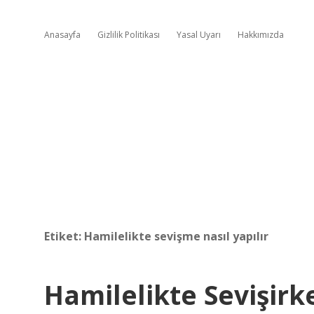
Anasayfa
Gizlilik Politikası
Yasal Uyarı
Hakkımızda
Etiket:
Hamilelikte sevişme nasıl yapılır
Hamilelikte Sevişirk