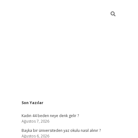
Sidebar
Son Yazılar
ilbet giriş
Kadın 44 beden neye denk gelir ?
Ağustos 7, 2026
Başka bir üniversiteden yaz okulu nasıl alınır ?
Ağustos 6, 2026