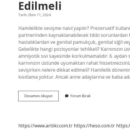
Edilmeli
Tarih: Ekim 11, 2024
Hamilelikte sevişme nasıl yapılır? Prezervatif kullan
partnerinden kaynaklanabilecek tıbbi sorunlardan ko
hastalıklardan ve genital pamukçuk, genital siğil ve
Gebelikte hangi pozisyonlar tehlikeli? Karnınızın
amniyotik sıvı sayesinde korkulmamalıdır. 6. aydan
karnınızın üstünde uyumaktan rahat hissetmezsiniz.
sevişirken nelere dikkat edilmeli? Hamilelik dönemind
kısıtlama yoktur. Ancak anne adaylarına ve baba aday
Hamilelikte
Devamını okuyun
Yorum Bırak
Sevişirken
Nelere
Dikkat
Edilmeli
https://www.artiiki.com.tr
https://heso.com.tr
https: