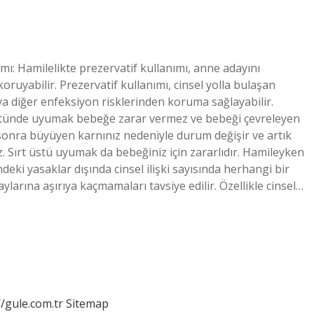
ımı: Hamilelikte prezervatif kullanımı, anne adayını
ruyabilir. Prezervatif kullanımı, cinsel yolla bulaşan
ya diğer enfeksiyon risklerinden koruma sağlayabilir.
 üstünde uyumak bebeğe zarar vermez ve bebeği çevreleyen
 sonra büyüyen karnınız nedeniyle durum değişir ve artık
 Sırt üstü uyumak da bebeğiniz için zararlıdır. Hamileyken
eki yasaklar dışında cinsel ilişki sayısında herhangi bir
larına aşırıya kaçmamaları tavsiye edilir. Özellikle cinsel…
//gule.com.tr
Sitemap