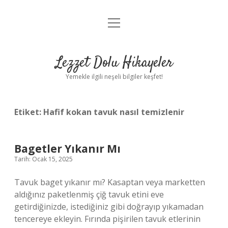
menüyü
Anasayfa
aç
Gizlilik Politikası
Lezzet Dolu Hikayeler
Yasal Uyarı
Yemekle ilgili neşeli bilgiler keşfet!
Hakkımızda
Etiket:
Hafif kokan tavuk nasıl temizlenir
Bagetler Yıkanır Mı
Tarih: Ocak 15, 2025
Tavuk baget yıkanır mı? Kasaptan veya marketten
aldığınız paketlenmiş çiğ tavuk etini eve
getirdiğinizde, istediğiniz gibi doğrayıp yıkamadan
tencereye ekleyin. Fırında pişirilen tavuk etlerinin