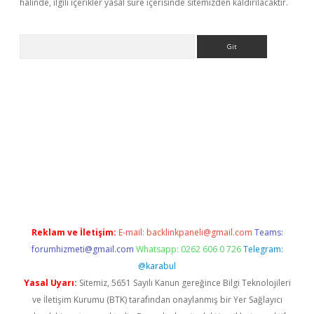
halinde, ilgili içerikler yasal süre içerisinde sitemizden kaldırılacaktır.
Arama
iriş
Reklam ve İletişim:
E-mail:
backlinkpaneli@gmail.com
Teams:
forumhizmeti@gmail.com
Whatsapp: 0262 606 0 726
Telegram:
@karabul
Yasal Uyarı:
Sitemiz, 5651 Sayılı Kanun gereğince Bilgi Teknolojileri
ve İletişim Kurumu (BTK) tarafından onaylanmış bir Yer Sağlayıcı