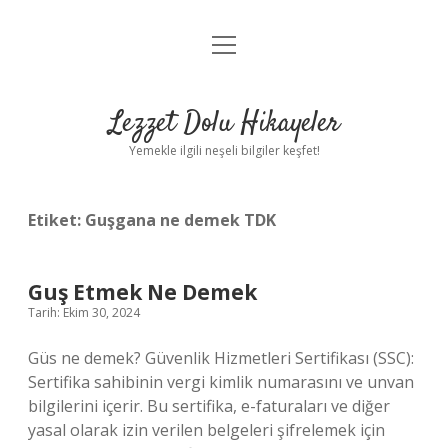
menüyü
Anasayfa
aç
Gizlilik Politikası
Lezzet Dolu Hikayeler
Yasal Uyarı
Yemekle ilgili neşeli bilgiler keşfet!
Hakkımızda
Etiket:
Guşgana ne demek TDK
Guş Etmek Ne Demek
Tarih: Ekim 30, 2024
Güs ne demek? Güvenlik Hizmetleri Sertifikası (SSC):
Sertifika sahibinin vergi kimlik numarasını ve unvan
bilgilerini içerir. Bu sertifika, e-faturaları ve diğer
yasal olarak izin verilen belgeleri şifrelemek için