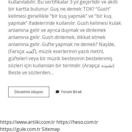
kullanılabilir. Bu sertifikalar 3 yıl geçerlidir ve akıllı
bir kartta bulunur. Guş ne demek TDK? “Gush”
kelimesi genellikle “bir kuş yapmak” ve “bir kuş
yapmak” ifadelerinde kullanılır. Gush kelimesi kulak
anlamına gelir ve ayrıca duymak ve dinlemek
anlamına gelir. Gush dinlemek, dikkat etmek
anlamına gelir. Gufte yapmak ne demek? Naşîde,
(Farsça: گفته), müzik eserlerinin yazılı metni,
güfteleri veya bir müzik bestesinin bestelenmiş
sözleri için kullanılan bir terimdir. (Arapça: نشيده)
Beste ve sözlerden…
Guş
Devamını okuyun
Yorum Bırak
Etmek
Ne
Demek
https://www.artiiki.com.tr
https://heso.com.tr
https://gule.com.tr
Sitemap