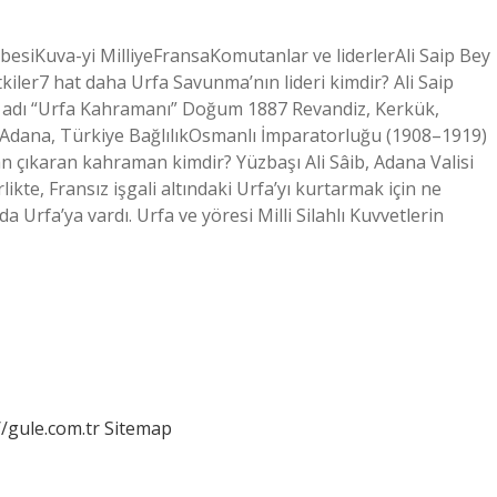
besiKuva-yi MilliyeFransaKomutanlar ve liderlerAli Saip Bey
iler7 hat daha Urfa Savunma’nın lideri kimdir? Ali Saip
a adı “Urfa Kahramanı” Doğum 1887 Revandiz, Kerkük,
 Adana, Türkiye BağlılıkOsmanlı İmparatorluğu (1908–1919)
an çıkaran kahraman kimdir? Yüzbaşı Ali Sâib, Adana Valisi
likte, Fransız işgali altındaki Urfa’yı kurtarmak için ne
da Urfa’ya vardı. Urfa ve yöresi Milli Silahlı Kuvvetlerin
//gule.com.tr
Sitemap