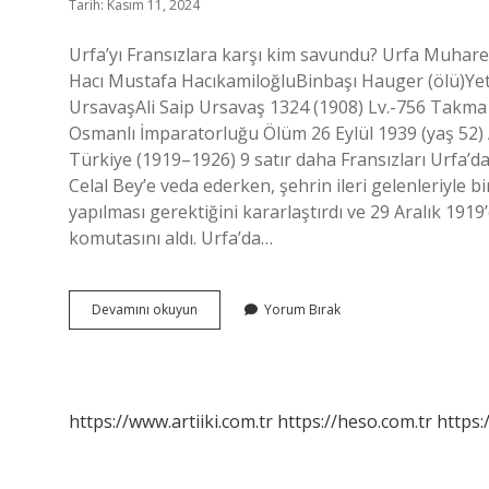
Tarih: Kasım 11, 2024
Urfa’yı Fransızlara karşı kim savundu? Urfa Muhare
Hacı Mustafa HacıkamiloğluBinbaşı Hauger (ölü)Yetk
UrsavaşAli Saip Ursavaş 1324 (1908) Lv.-756 Takm
Osmanlı İmparatorluğu Ölüm 26 Eylül 1939 (yaş 52)
Türkiye (1919–1926) 9 satır daha Fransızları Urfa’d
Celal Bey’e veda ederken, şehrin ileri gelenleriyle bir
yapılması gerektiğini kararlaştırdı ve 29 Aralık 1919’
komutasını aldı. Urfa’da…
Urfayı
Devamını okuyun
Yorum Bırak
Fransızlara
Karşı
Savunan
Kişi
Kimdir
https://www.artiiki.com.tr
https://heso.com.tr
https: