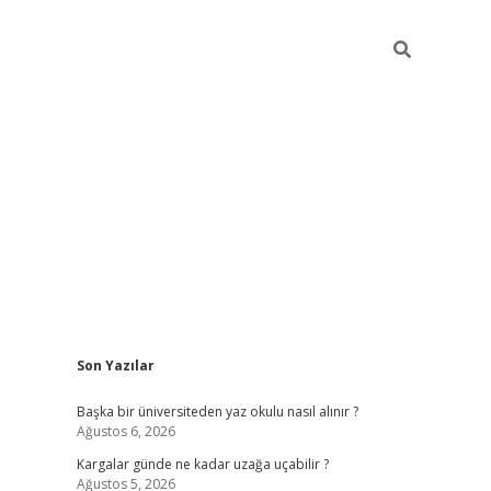
Sidebar
Son Yazılar
ilbet giriş
Başka bir üniversiteden yaz okulu nasıl alınır ?
Ağustos 6, 2026
Kargalar günde ne kadar uzağa uçabilir ?
Ağustos 5, 2026