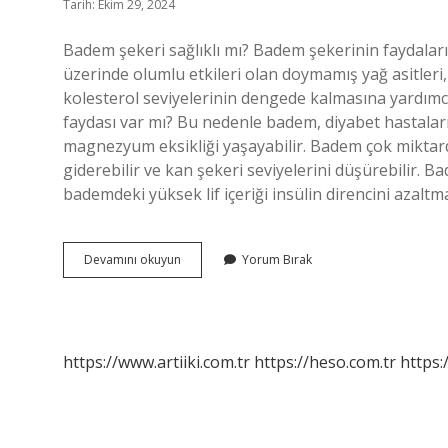
Tarih: Ekim 29, 2024
Badem şekeri sağlıklı mı? Badem şekerinin faydaları 
üzerinde olumlu etkileri olan doymamış yağ asitleri, 
kolesterol seviyelerinin dengede kalmasına yardımcı 
faydası var mı? Bu nedenle badem, diyabet hastaları i
magnezyum eksikliği yaşayabilir. Badem çok miktarda
giderebilir ve kan şekeri seviyelerini düşürebilir.
bademdeki yüksek lif içeriği insülin direncini azalt
Badem
Devamını okuyun
Yorum Bırak
Şekeri
Faydalı
Mı
https://www.artiiki.com.tr
https://heso.com.tr
https: