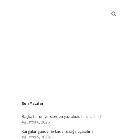
Sidebar
Son Yazılar
ilbet giriş
Başka bir üniversiteden yaz okulu nasıl alınır ?
Ağustos 6, 2026
Kargalar günde ne kadar uzağa uçabilir ?
Ağustos 5, 2026