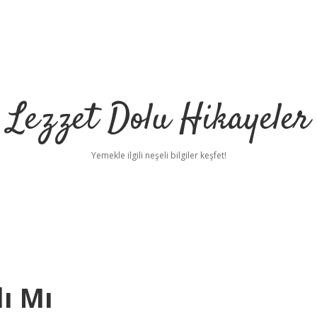
Lezzet Dolu Hikayeler
Yemekle ilgili neşeli bilgiler keşfet!
ı Mı