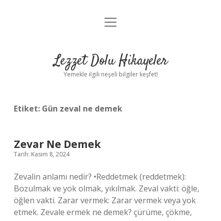
menüyü
Anasayfa
aç
Gizlilik Politikası
Lezzet Dolu Hikayeler
Yasal Uyarı
Yemekle ilgili neşeli bilgiler keşfet!
Hakkımızda
Etiket:
Gün zeval ne demek
Zevar Ne Demek
Tarih: Kasım 8, 2024
Zevalin anlamı nedir? •Reddetmek (reddetmek):
Bozulmak ve yok olmak, yıkılmak. Zeval vakti: öğle,
öğlen vakti. Zarar vermek: Zarar vermek veya yok
etmek. Zevale ermek ne demek? çürüme, çökme,