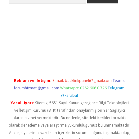
iriş
Reklam ve İletişim:
E-mail:
backlinkpaneli@gmail.com
Teams:
forumhizmeti@gmail.com
Whatsapp: 0262 606 0 726
Telegram:
@karabul
Yasal Uyarı:
Sitemiz, 5651 Sayılı Kanun gereğince Bilgi Teknolojileri
ve İletişim Kurumu (BTK) tarafından onaylanmış bir Yer Sağlayıcı
olarak hizmet vermektedir. Bu nedenle, sitedeki içerikleri proaktif
olarak denetleme veya araştırma yükümlülüğümüz bulunmamaktadır.
Ancak, üyelerimiz yazdıkları içeriklerin sorumluluğunu taşımakta olup,