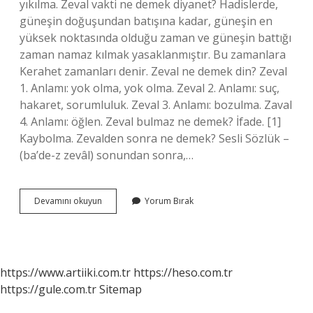
yıkılma. Zeval vakti ne demek diyanet? Hadislerde,
güneşin doğuşundan batışına kadar, güneşin en
yüksek noktasında olduğu zaman ve güneşin battığı
zaman namaz kılmak yasaklanmıştır. Bu zamanlara
Kerahet zamanları denir. Zeval ne demek din? Zeval
1. Anlamı: yok olma, yok olma. Zeval 2. Anlamı: suç,
hakaret, sorumluluk. Zeval 3. Anlamı: bozulma. Zaval
4. Anlamı: öğlen. Zeval bulmaz ne demek? İfade. [1]
Kaybolma. Zevalden sonra ne demek? Sesli Sözlük –
(ba’de-z zevâl) sonundan sonra,…
Zevar
Devamını okuyun
Yorum Bırak
Ne
Demek
https://www.artiiki.com.tr
https://heso.com.tr
https://gule.com.tr
Sitemap