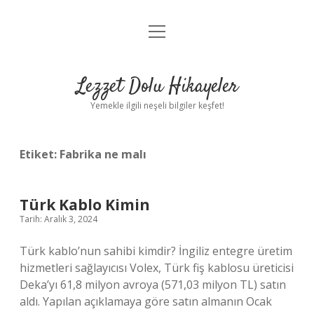
menüyü
Anasayfa
aç
Gizlilik Politikası
Lezzet Dolu Hikayeler
Yasal Uyarı
Yemekle ilgili neşeli bilgiler keşfet!
Hakkımızda
Etiket:
Fabrika ne malı
Türk Kablo Kimin
Tarih: Aralık 3, 2024
Türk kablo’nun sahibi kimdir? İngiliz entegre üretim
hizmetleri sağlayıcısı Volex, Türk fiş kablosu üreticisi
Deka’yı 61,8 milyon avroya (571,03 milyon TL) satın
aldı. Yapılan açıklamaya göre satın almanın Ocak