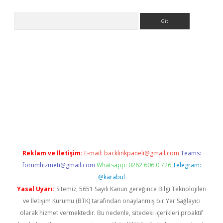
Arama
iriş
Reklam ve İletişim:
E-mail:
backlinkpaneli@gmail.com
Teams:
forumhizmeti@gmail.com
Whatsapp: 0262 606 0 726
Telegram:
@karabul
Yasal Uyarı:
Sitemiz, 5651 Sayılı Kanun gereğince Bilgi Teknolojileri
ve İletişim Kurumu (BTK) tarafından onaylanmış bir Yer Sağlayıcı
olarak hizmet vermektedir. Bu nedenle, sitedeki içerikleri proaktif