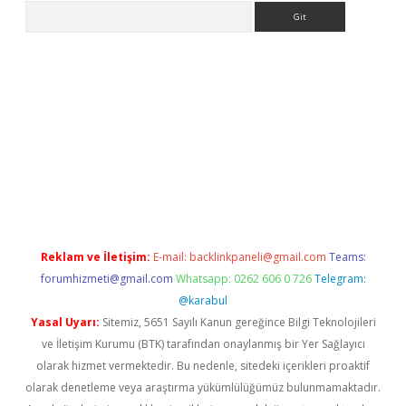
Arama
iriş
Reklam ve İletişim:
E-mail:
backlinkpaneli@gmail.com
Teams:
forumhizmeti@gmail.com
Whatsapp: 0262 606 0 726
Telegram:
@karabul
Yasal Uyarı:
Sitemiz, 5651 Sayılı Kanun gereğince Bilgi Teknolojileri
ve İletişim Kurumu (BTK) tarafından onaylanmış bir Yer Sağlayıcı
olarak hizmet vermektedir. Bu nedenle, sitedeki içerikleri proaktif
olarak denetleme veya araştırma yükümlülüğümüz bulunmamaktadır.