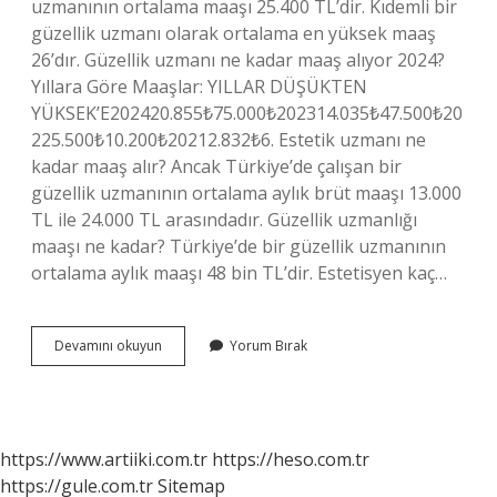
uzmanının ortalama maaşı 25.400 TL’dir. Kıdemli bir
güzellik uzmanı olarak ortalama en yüksek maaş
26’dır. Güzellik uzmanı ne kadar maaş alıyor 2024?
Yıllara Göre Maaşlar: YILLAR DÜŞÜKTEN
YÜKSEK’E202420.855₺75.000₺202314.035₺47.500₺20
225.500₺10.200₺20212.832₺6. Estetik uzmanı ne
kadar maaş alır? Ancak Türkiye’de çalışan bir
güzellik uzmanının ortalama aylık brüt maaşı 13.000
TL ile 24.000 TL arasındadır. Güzellik uzmanlığı
maaşı ne kadar? Türkiye’de bir güzellik uzmanının
ortalama aylık maaşı 48 bin TL’dir. Estetisyen kaç…
Estetisyen
Devamını okuyun
Yorum Bırak
Maaşları
Ne
Kadar
2024
https://www.artiiki.com.tr
https://heso.com.tr
https://gule.com.tr
Sitemap