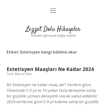
menüyü
Anasayfa
aç
Gizlilik Politikası
Lezzet Dolu Hikayeler
Yasal Uyarı
Yemekle ilgili neşeli bilgiler keşfet!
Hakkımızda
Etiket:
Estetisyen hangi bölümü okur
Estetisyen Maaşları Ne Kadar 2024
Tarih: Ekim 4, 2024
Bir Estetisyen ne kadar maaş alır? Verilere göre;
Ülkemizde 5-9 yıl ve 10 yıldan fazla deneyime sahip
bir güzellik uzmanı deneyimli olarak kabul edilebilir.
2024 verilerine göre 5-9 yıl kıdeme sahip bir güzellik