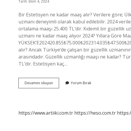
Tarih: Ekim 4, 2024
Bir Estetisyen ne kadar maaş alır? Verilere göre; Ülk
uzmanı deneyimli olarak kabul edilebilir. 2024 veril
ortalama maaşı 25.400 TL’dir. Kıdemli bir güzellik 
uzmanı ne kadar maaş alıyor 2024? Yıllara Göre M
YÜKSEK’E202420.855₺75.000₺202314.035₺47.500₺20
alır? Ancak Türkiye’de çalışan bir güzellik uzmanını
arasındadır. Güzellik uzmanlığı maaşı ne kadar? Tür
TL’dir. Estetisyen kaç…
Estetisyen
Devamını okuyun
Yorum Bırak
Maaşları
Ne
Kadar
2024
https://www.artiiki.com.tr
https://heso.com.tr
https: