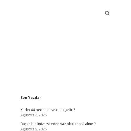
Sidebar
Son Yazılar
ilbet giriş
Kadın 44 beden neye denk gelir ?
Ağustos 7, 2026
Başka bir üniversiteden yaz okulu nasıl alınır ?
Ağustos 6, 2026