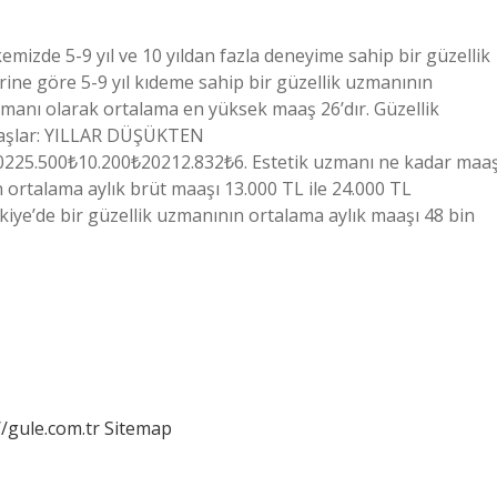
emizde 5-9 yıl ve 10 yıldan fazla deneyime sahip bir güzellik
erine göre 5-9 yıl kıdeme sahip bir güzellik uzmanının
uzmanı olarak ortalama en yüksek maaş 26’dır. Güzellik
aaşlar: YILLAR DÜŞÜKTEN
225.500₺10.200₺20212.832₺6. Estetik uzmanı ne kadar maa
n ortalama aylık brüt maaşı 13.000 TL ile 24.000 TL
kiye’de bir güzellik uzmanının ortalama aylık maaşı 48 bin
//gule.com.tr
Sitemap