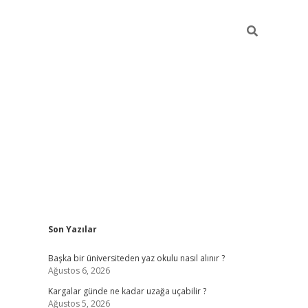
Sidebar
Son Yazılar
ilbet giriş
Başka bir üniversiteden yaz okulu nasıl alınır ?
Ağustos 6, 2026
Kargalar günde ne kadar uzağa uçabilir ?
Ağustos 5, 2026