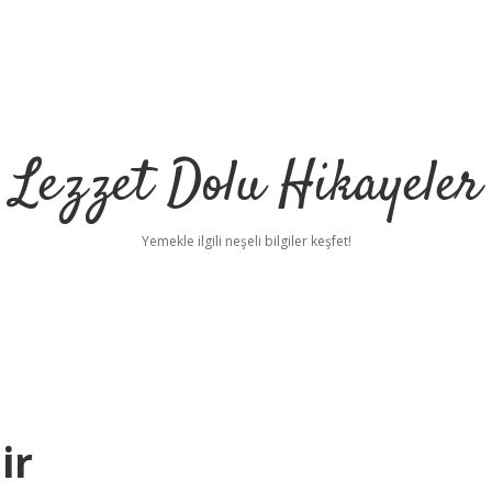
Lezzet Dolu Hikayeler
Yemekle ilgili neşeli bilgiler keşfet!
ir