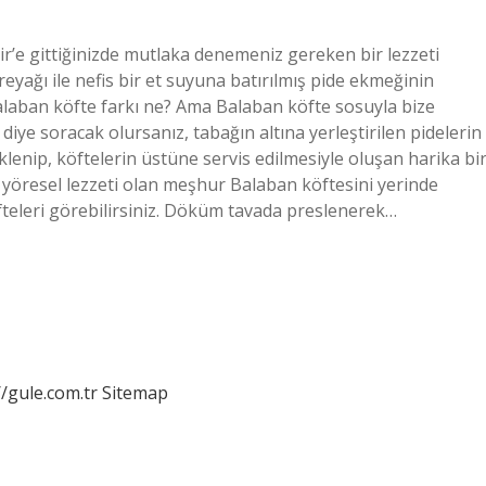
r’e gittiğinizde mutlaka denemeniz gereken bir lezzeti
reyağı ile nefis bir et suyuna batırılmış pide ekmeğinin
laban köfte farkı ne? Ama Balaban köfte sosuyla bize
diye soracak olursanız, tabağın altına yerleştirilen pidelerin
enip, köftelerin üstüne servis edilmesiyle oluşan harika bi
in yöresel lezzeti olan meşhur Balaban köftesini yerinde
öfteleri görebilirsiniz. Döküm tavada preslenerek…
//gule.com.tr
Sitemap