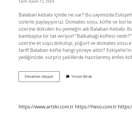
Tarih: Kasım 12, 2024
Balaban kebabı içinde ne var? Bu sayımızda Eskişehi
sizlerle paylaşıyoruz. Domates sosu, köfte ve bol te
üzerine dökülen bu yemeğin adı Balaban Kebabı. Ba
bambaşka bir tat veriyor! “Balkabağı köftesi nedir?” 
üzerine et suyu dökülüp, yoğurt ve domates sosu ekl
tarif! Balaban köfte hangi yöreye aittir? Eskişehir’
yediğinizde, sürpriz şekillerde hazırlanmış enfes k
Balaban
Devamını okuyun
Yorum Bırak
Yemeği
Nedir
https://www.artiiki.com.tr
https://heso.com.tr
https: