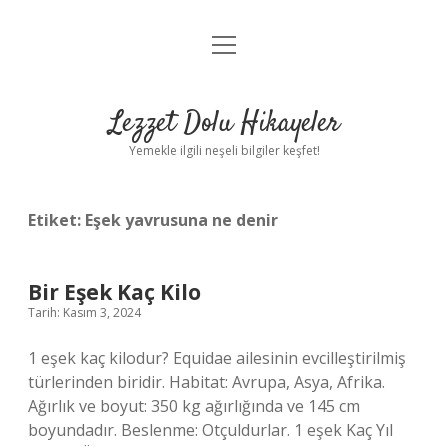
menüyü
Anasayfa
aç
Gizlilik Politikası
Lezzet Dolu Hikayeler
Yasal Uyarı
Yemekle ilgili neşeli bilgiler keşfet!
Hakkımızda
Etiket:
Eşek yavrusuna ne denir
Bir Eşek Kaç Kilo
Tarih: Kasım 3, 2024
1 eşek kaç kilodur? Equidae ailesinin evcilleştirilmiş
türlerinden biridir. Habitat: Avrupa, Asya, Afrika.
Ağırlık ve boyut: 350 kg ağırlığında ve 145 cm
boyundadır. Beslenme: Otçuldurlar. 1 eşek Kaç Yıl