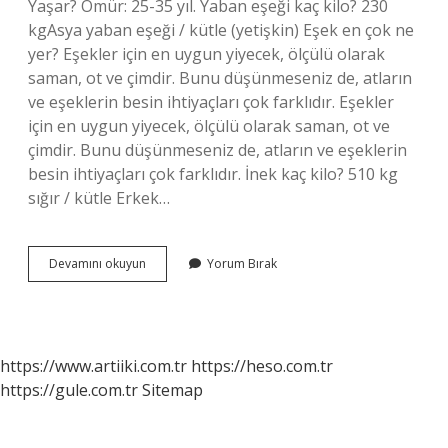
Yaşar? Ömür: 25-35 yıl. Yaban eşeği kaç kilo? 230
kgAsya yaban eşeği / kütle (yetişkin) Eşek en çok ne
yer? Eşekler için en uygun yiyecek, ölçülü olarak
saman, ot ve çimdir. Bunu düşünmeseniz de, atların
ve eşeklerin besin ihtiyaçları çok farklıdır. Eşekler
için en uygun yiyecek, ölçülü olarak saman, ot ve
çimdir. Bunu düşünmeseniz de, atların ve eşeklerin
besin ihtiyaçları çok farklıdır. İnek kaç kilo? 510 kg
sığır / kütle Erkek…
Bir
Devamını okuyun
Yorum Bırak
Eşek
Kaç
Kilo
https://www.artiiki.com.tr
https://heso.com.tr
https://gule.com.tr
Sitemap